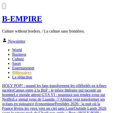
B-EMPIRE
Culture without borders. / La culture sans frontières.
Newsletter
World
Business
Culture
Sport
Entertainment
Billionaires
La rédaction
HOLY POP! : quand les fans transforment les célébrités en icônes
sacrées
Camus entre à la BnF : le trésor littéraire qui raconte un
homme
Le monde attend GTA VI : pourquoi son rendez-vous sur
Netflix
Le signal venu de Luanda : l’Afrique veut transformer ses
océans en puissance économique
Perséides 2026 : la nuit où la
France lèvera les yeux vers un ciel sans Lune
Outside Lands 2026
sacre le virage rock de Charli xcx après « Brat »
HOLY POP! :