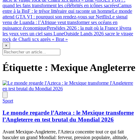
quand les fans transforment les célébrités en icônes sacrées
Camus
entre à la BnF : le trésor littéraire qui raconte un homme
Le monde
attend GTA VI : pourquoi son rendez-vous sur Netflix
Le signal
venu de Luanda : l’Afrique veut transformer ses océans en
puissance économique
Perséides 2026 : la nuit où la France lèvera
les yeux vers un ciel sans Lune
Outside Lands 2026 sacre le virage
rock de Charli xcx après « Brat »
×
Étiquette :
Mexique Angleterre
Sport
Le monde regarde l’Azteca : le Mexique transforme
l’Angleterre en test brutal du Mondial 2026
Avant Mexique-Angleterre, l'Azteca concentre tout ce qui fait
basculer un grand Mondial: ferveur, pression populaire, altitude,