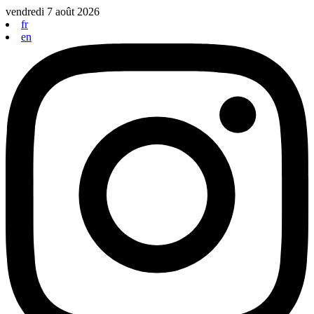
Aller
vendredi 7 août 2026
au
fr
contenu
en