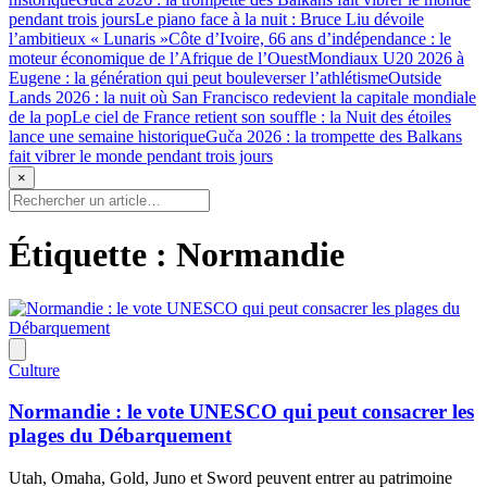
pendant trois jours
Le piano face à la nuit : Bruce Liu dévoile
l’ambitieux « Lunaris »
Côte d’Ivoire, 66 ans d’indépendance : le
moteur économique de l’Afrique de l’Ouest
Mondiaux U20 2026 à
Eugene : la génération qui peut bouleverser l’athlétisme
Outside
Lands 2026 : la nuit où San Francisco redevient la capitale mondiale
de la pop
Le ciel de France retient son souffle : la Nuit des étoiles
lance une semaine historique
Guča 2026 : la trompette des Balkans
fait vibrer le monde pendant trois jours
×
Étiquette :
Normandie
Culture
Normandie : le vote UNESCO qui peut consacrer les
plages du Débarquement
Utah, Omaha, Gold, Juno et Sword peuvent entrer au patrimoine