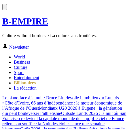
B-EMPIRE
Culture without borders. / La culture sans frontières.
Newsletter
World
Business
Culture
Sport
Entertainment
Billionaires
La rédaction
Le piano face à la nuit : Bruce Liu dévoile l’ambitieux « Lunaris
»
Côte d’Ivoire, 66 ans d’indépendance : le moteur économique de
l’Afrique de l’Ouest
Mondiaux U20 2026 à Eugene : la génération
qui peut bouleverser l’athlétisme
Outside Lands 2026 : la nuit où San
Francisco redevient la capitale mondiale de la pop
Le ciel de France
retient son souffle : la Nuit des étoiles lance une semaine
historique
Guča 2026 : la trompette des Balkans fait vibrer le monde