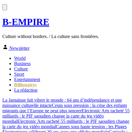
B-EMPIRE
Culture without borders. / La culture sans frontières.
Newsletter
World
Business
Culture
Sport
Entertainment
Billionaires
La rédaction
La Jamaïque fait vibrer le monde : 64 ans d’indépendance et une
puissance culturelle intacte
Ceuta sous pression : la crise des enfants
migrants que l’Europe ne peut plus ignorer
Electronic Arts racheté 55
milliards : le PIF saoudien change la carte du jeu vidéo
mondial
Electronic Arts racheté 55 milliards : le PIF saoudien change
la carte du jeu vidéo mondial
Cannes sous haute tension : les Plages
Électroniques célèbrent 20 ans avec une affiche mondiale
Canicule :