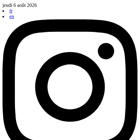
Aller
jeudi 6 août 2026
au
fr
contenu
en