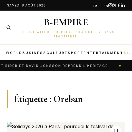
Aller
SAMEDI 8 AOÛT 2026
FR
EN
au
B-EMPIRE
contenu
CULTURE WITHOUT BORDERS. / LA CULTURE SANS
FRONTIÈRES.
WORLD
BUSINESS
CULTURE
SPORT
ENTERTAINMENT
BIL
 RIDER ET DAVID JONSSON REPREND L’HÉRITAGE
F
Étiquette :
Orelsan