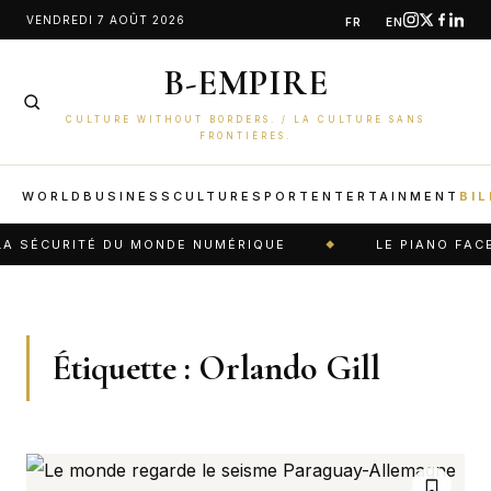
Aller
VENDREDI 7 AOÛT 2026
FR
EN
au
B-EMPIRE
contenu
CULTURE WITHOUT BORDERS. / LA CULTURE SANS
FRONTIÈRES.
WORLD
BUSINESS
CULTURE
SPORT
ENTERTAINMENT
BIL
A SÉCURITÉ DU MONDE NUMÉRIQUE
LE PIANO FACE 
Étiquette :
Orlando Gill