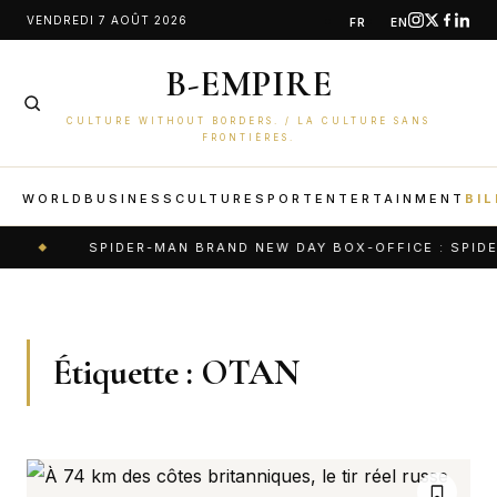
Aller
VENDREDI 7 AOÛT 2026
FR
EN
au
B-EMPIRE
contenu
CULTURE WITHOUT BORDERS. / LA CULTURE SANS
FRONTIÈRES.
WORLD
BUSINESS
CULTURE
SPORT
ENTERTAINMENT
BIL
SPIDER-MAN BRAND NEW DAY BOX-OFFICE : SPIDER
Étiquette :
OTAN