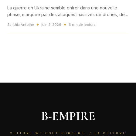
La guerre en Ukraine semble entrer dans une nouvelle
phase, marquée par des attaques massives de drones, des
frappes contre les infrastructures et une pression
Santhia Antoine
juin 2, 2026
6 min de lecture
◆
◆
diplomatique croissante.
B-EMPIRE
CULTURE WITHOUT BORDERS. / LA CULTURE