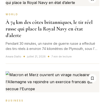
WORLD
À 74 km des côtes britanniques, le tir réel
russe qui place la Royal Navy en état
d’alerte
Pendant 30 minutes, un navire de guerre russe a effectué
des tirs réels à environ 74 kilomètres de Plymouth, sous l’œil
du HMS Tyne. L’exercice était légal et annoncé, mais son
Amara Diallo
juillet 21, 2026
7 min de lecture
◆
◆
lieu et son timing en font un signal stratégique impossible à
ignorer.
BUSINESS