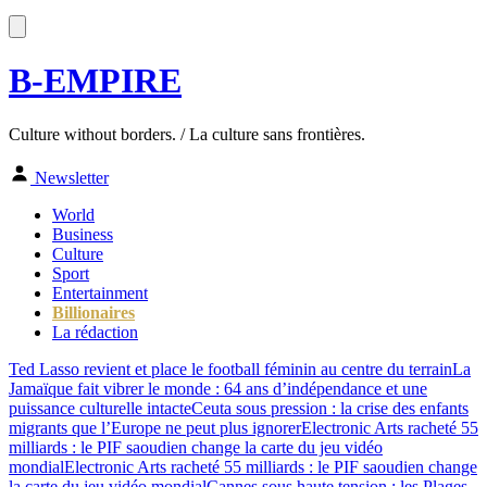
B-EMPIRE
Culture without borders. / La culture sans frontières.
Newsletter
World
Business
Culture
Sport
Entertainment
Billionaires
La rédaction
Ted Lasso revient et place le football féminin au centre du terrain
La
Jamaïque fait vibrer le monde : 64 ans d’indépendance et une
puissance culturelle intacte
Ceuta sous pression : la crise des enfants
migrants que l’Europe ne peut plus ignorer
Electronic Arts racheté 55
milliards : le PIF saoudien change la carte du jeu vidéo
mondial
Electronic Arts racheté 55 milliards : le PIF saoudien change
la carte du jeu vidéo mondial
Cannes sous haute tension : les Plages