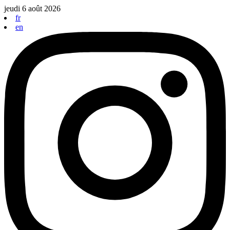
Aller
jeudi 6 août 2026
au
fr
contenu
en