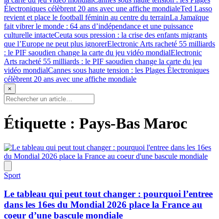
Électroniques célèbrent 20 ans avec une affiche mondiale
Ted Lasso
revient et place le football féminin au centre du terrain
La Jamaïque
fait vibrer le monde : 64 ans d’indépendance et une puissance
culturelle intacte
Ceuta sous pression : la crise des enfants migrants
que l’Europe ne peut plus ignorer
Electronic Arts racheté 55 milliards
: le PIF saoudien change la carte du jeu vidéo mondial
Electronic
Arts racheté 55 milliards : le PIF saoudien change la carte du jeu
vidéo mondial
Cannes sous haute tension : les Plages Électroniques
célèbrent 20 ans avec une affiche mondiale
×
Étiquette :
Pays-Bas Maroc
Sport
Le tableau qui peut tout changer : pourquoi l’entree
dans les 16es du Mondial 2026 place la France au
coeur d’une bascule mondiale