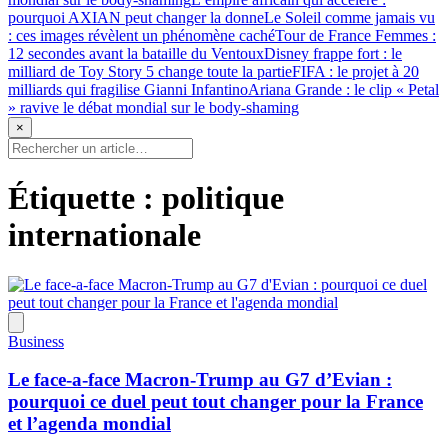
pourquoi AXIAN peut changer la donne
Le Soleil comme jamais vu
: ces images révèlent un phénomène caché
Tour de France Femmes :
12 secondes avant la bataille du Ventoux
Disney frappe fort : le
milliard de Toy Story 5 change toute la partie
FIFA : le projet à 20
milliards qui fragilise Gianni Infantino
Ariana Grande : le clip « Petal
» ravive le débat mondial sur le body-shaming
×
Étiquette :
politique
internationale
Business
Le face-a-face Macron-Trump au G7 d’Evian :
pourquoi ce duel peut tout changer pour la France
et l’agenda mondial