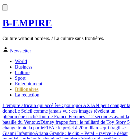
B-EMPIRE
Culture without borders. / La culture sans frontières.
Newsletter
World
Business
Culture
Sport
Entertainment
Billionaires
La rédaction
L’empire africain qui accélère : pourquoi AXIAN peut changer la
donne
Le Soleil comme jamais vu : ces images révèlent un
phénomène caché
Tour de France Femmes : 12 secondes avant la
bataille du Ventoux
Disney frappe fort : le milliard de Toy Story 5
change toute la partie
FIFA : le projet à 20 milliards qui fragilise
Gianni Infantino
Ariana Grande : le clip « Petal » ravive le débat
mondial sur le body-shaming
L’empire africain qui accélère :