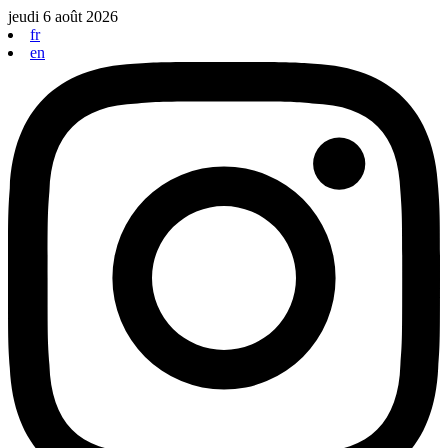
Aller
jeudi 6 août 2026
au
fr
contenu
en