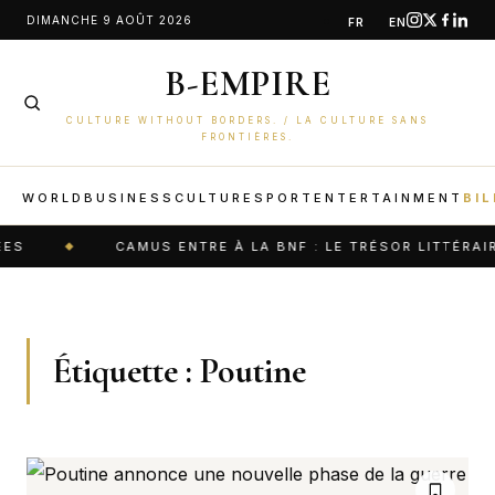
Aller
DIMANCHE 9 AOÛT 2026
FR
EN
au
B-EMPIRE
contenu
CULTURE WITHOUT BORDERS. / LA CULTURE SANS
FRONTIÈRES.
WORLD
BUSINESS
CULTURE
SPORT
ENTERTAINMENT
BIL
ES
CAMUS ENTRE À LA BNF : LE TRÉSOR LITTÉRAI
Étiquette :
Poutine