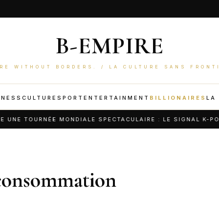
B-EMPIRE
RE WITHOUT BORDERS. / LA CULTURE SANS FRONT
INESS
CULTURE
SPORT
ENTERTAINMENT
BILLIONAIRES
LA
NE TOURNÉE MONDIALE SPECTACULAIRE : LE SIGNAL K-POP Q
a consommation