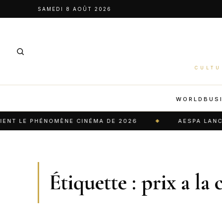
Aller
SAMEDI 8 AOÛT 2026
au
contenu
CULTU
WORLD
BUS
T LE PHÉNOMÈNE CINÉMA DE 2026
AESPA LANCE U
Étiquette :
prix a l