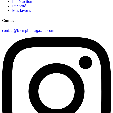
La rédaction
Publicité
Mes favoris
Contact
contact@b-empiremagazine.com