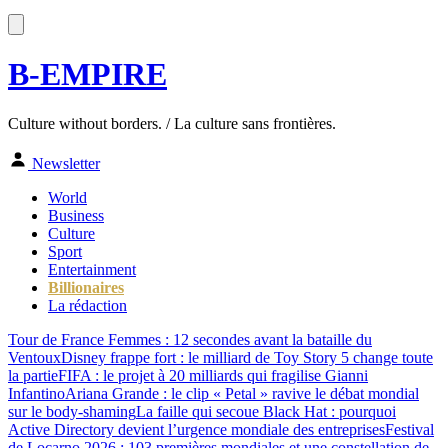
B-EMPIRE
Culture without borders. / La culture sans frontières.
Newsletter
World
Business
Culture
Sport
Entertainment
Billionaires
La rédaction
Tour de France Femmes : 12 secondes avant la bataille du
Ventoux
Disney frappe fort : le milliard de Toy Story 5 change toute
la partie
FIFA : le projet à 20 milliards qui fragilise Gianni
Infantino
Ariana Grande : le clip « Petal » ravive le débat mondial
sur le body-shaming
La faille qui secoue Black Hat : pourquoi
Active Directory devient l’urgence mondiale des entreprises
Festival
de Locarno 2026 : 103 premières mondiales et une constellation de