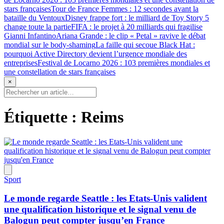
stars françaises
Tour de France Femmes : 12 secondes avant la
bataille du Ventoux
Disney frappe fort : le milliard de Toy Story 5
change toute la partie
FIFA : le projet à 20 milliards qui fragilise
Gianni Infantino
Ariana Grande : le clip « Petal » ravive le débat
mondial sur le body-shaming
La faille qui secoue Black Hat :
pourquoi Active Directory devient l’urgence mondiale des
entreprises
Festival de Locarno 2026 : 103 premières mondiales et
une constellation de stars françaises
×
Étiquette :
Reims
Sport
Le monde regarde Seattle : les Etats-Unis valident
une qualification historique et le signal venu de
Balogun peut compter jusqu’en France