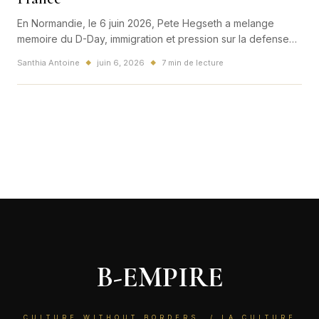
En Normandie, le 6 juin 2026, Pete Hegseth a melange
memoire du D-Day, immigration et pression sur la defense
europeenne. Une sortie qui depasse la ceremonie et peut
Santhia Antoine
juin 6, 2026
7 min de lecture
◆
◆
peser sur les relations entre Washington, l'Europe et la
France.
B-EMPIRE
CULTURE WITHOUT BORDERS. / LA CULTURE