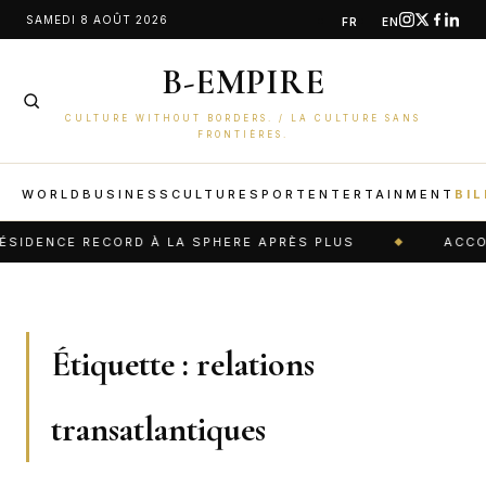
Aller
SAMEDI 8 AOÛT 2026
FR
EN
au
B-EMPIRE
contenu
CULTURE WITHOUT BORDERS. / LA CULTURE SANS
FRONTIÈRES.
WORLD
BUSINESS
CULTURE
SPORT
ENTERTAINMENT
BIL
IDENCE RECORD À LA SPHERE APRÈS PLUS
ACCORD
Étiquette :
relations
transatlantiques