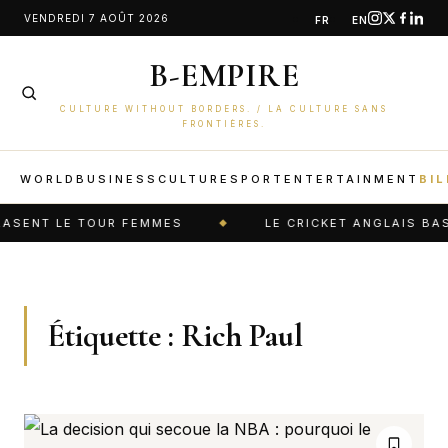
Aller
VENDREDI 7 AOÛT 2026
FR
EN
au
B-EMPIRE
contenu
CULTURE WITHOUT BORDERS. / LA CULTURE SANS
FRONTIÈRES.
WORLD
BUSINESS
CULTURE
SPORT
ENTERTAINMENT
BIL
ASENT LE TOUR FEMMES
LE CRICKET ANGLAIS BASC
Étiquette :
Rich Paul