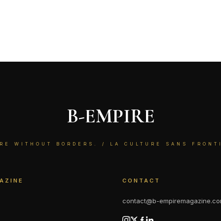
B-EMPIRE
RE WITHOUT BORDERS. / LA CULTURE SANS FRONT
AZINE
CONTACT
contact@b-empiremagazine.c