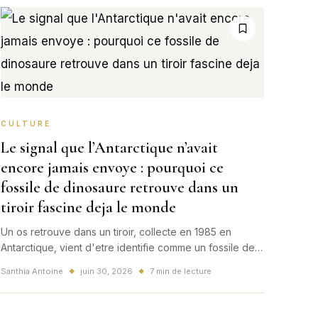
CULTURE
Le signal que l’Antarctique n’avait
encore jamais envoye : pourquoi ce
fossile de dinosaure retrouve dans un
tiroir fascine deja le monde
Un os retrouve dans un tiroir, collecte en 1985 en
Antarctique, vient d'etre identifie comme un fossile de
titanosaure. Une decouverte rare et spectaculaire qui
Santhia Antoine
juin 30, 2026
7 min de lecture
◆
◆
relance l'histoire des dinosaures au bout du monde.