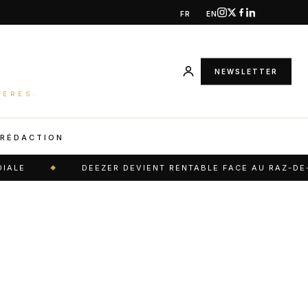
FR
EN
NEWSLETTER
IÈRES.
 RÉDACTION
E
DEEZER DEVIENT RENTABLE FACE AU RAZ-DE-MAR