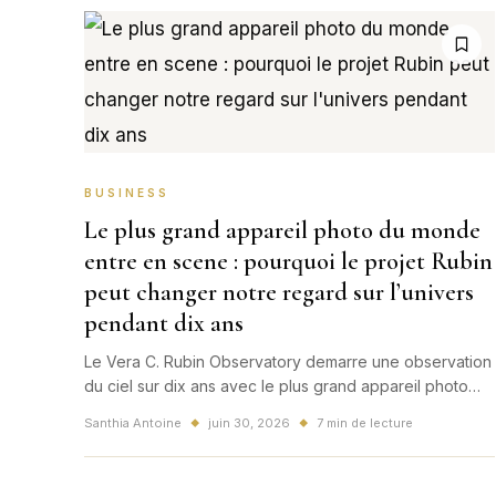
BUSINESS
Le plus grand appareil photo du monde
entre en scene : pourquoi le projet Rubin
peut changer notre regard sur l’univers
pendant dix ans
Le Vera C. Rubin Observatory demarre une observation
du ciel sur dix ans avec le plus grand appareil photo
numerique jamais construit. Une bascule mondiale pour
Santhia Antoine
juin 30, 2026
7 min de lecture
◆
◆
la science, l'image et notre facon de raconter l'univers.