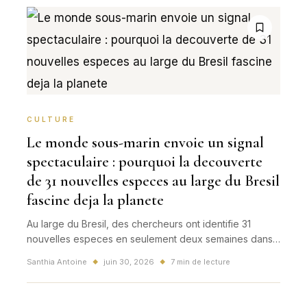
CULTURE
Le monde sous-marin envoie un signal
spectaculaire : pourquoi la decouverte
de 31 nouvelles especes au large du Bresil
fascine deja la planete
Au large du Bresil, des chercheurs ont identifie 31
nouvelles especes en seulement deux semaines dans
l'une des zones les moins explorees de la planete. Une
Santhia Antoine
juin 30, 2026
7 min de lecture
◆
◆
decouverte mondiale, visuelle et strategique pour la
science des oceans.