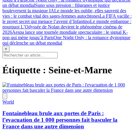
un débat mondial
Suno sous pression : filigranes et justice
bouleversent la musique IA
Le monde les oublie, elles sauvent des
vies : le combat vital des sages-femmes autochtones
La FIFA vacille :
le projet secret qui menace l’avenir d’Infantino
Le monde embarque :
pourquoi L’Odyssée de Nolan devient le phénomène cinéma de
2026
Aespa lance une tournée mondiale spectaculaire : le signal K-
pop qui mène jusqu’à Paris
One Night Only : la romance dystopique
qui déclenche un débat mondial
×
Étiquette :
Seine-et-Marne
World
Fontainebleau brule aux portes de Paris :
l’evacuation de 1 000 personnes fait basculer la
France dans une autre dimension