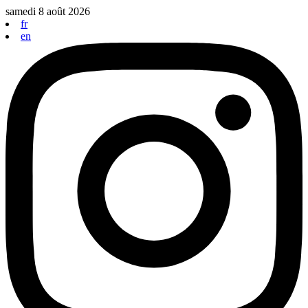
Aller
samedi 8 août 2026
au
fr
contenu
en