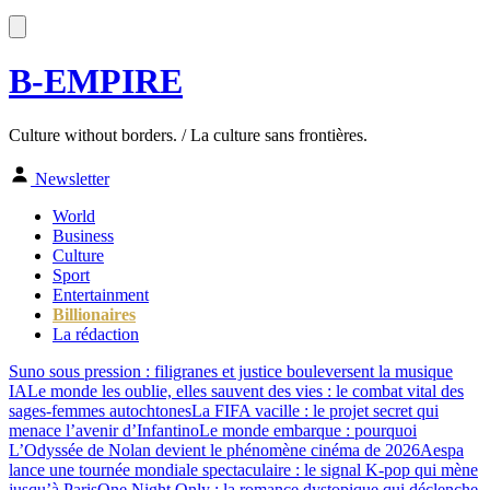
B-EMPIRE
Culture without borders. / La culture sans frontières.
Newsletter
World
Business
Culture
Sport
Entertainment
Billionaires
La rédaction
Suno sous pression : filigranes et justice bouleversent la musique
IA
Le monde les oublie, elles sauvent des vies : le combat vital des
sages-femmes autochtones
La FIFA vacille : le projet secret qui
menace l’avenir d’Infantino
Le monde embarque : pourquoi
L’Odyssée de Nolan devient le phénomène cinéma de 2026
Aespa
lance une tournée mondiale spectaculaire : le signal K-pop qui mène
jusqu’à Paris
One Night Only : la romance dystopique qui déclenche