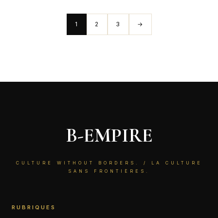
1
2
3
→
B-EMPIRE
CULTURE WITHOUT BORDERS. / LA CULTURE
SANS FRONTIÈRES.
RUBRIQUES