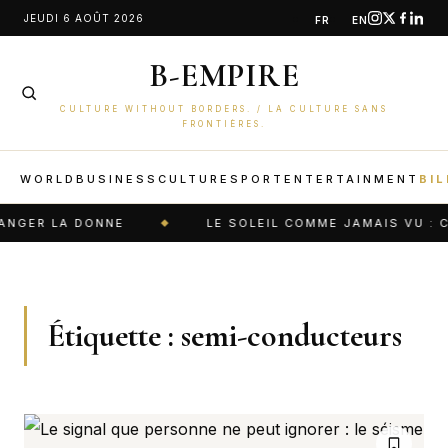
Aller
JEUDI 6 AOÛT 2026
FR
EN
au
B-EMPIRE
contenu
CULTURE WITHOUT BORDERS. / LA CULTURE SANS
FRONTIÈRES.
WORLD
BUSINESS
CULTURE
SPORT
ENTERTAINMENT
BIL
ER LA DONNE
LE SOLEIL COMME JAMAIS VU : CES
Étiquette :
semi-conducteurs