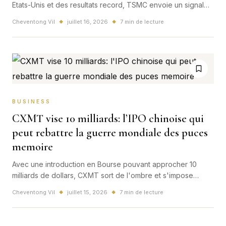
Etats-Unis et des resultats record, TSMC envoie un signal
mondial: la bataille pour les puces IA change d'echelle.
Cheventong Vil
juillet 16, 2026
7 min de lecture
◆
◆
BUSINESS
CXMT vise 10 milliards: l’IPO chinoise qui
peut rebattre la guerre mondiale des puces
memoire
Avec une introduction en Bourse pouvant approcher 10
milliards de dollars, CXMT sort de l'ombre et s'impose
comme l'un des signaux les plus forts du moment sur la
Cheventong Vil
juillet 15, 2026
7 min de lecture
◆
◆
guerre mondiale des puces memoire pour l'IA.