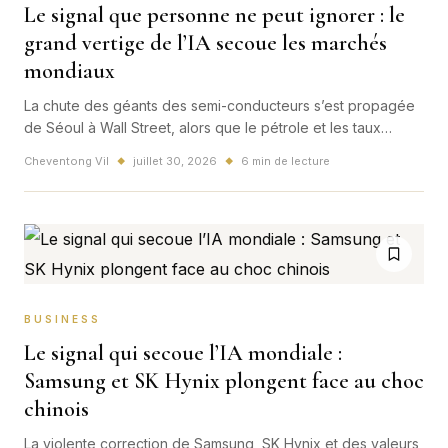
Le signal que personne ne peut ignorer : le
grand vertige de l’IA secoue les marchés
mondiaux
La chute des géants des semi-conducteurs s’est propagée
de Séoul à Wall Street, alors que le pétrole et les taux
restent sous tension. Ce mouvement ne signe pas la fin de
Cheventong Vil
juillet 30, 2026
6 min de lecture
◆
◆
l’intelligence artificielle, mais révèle le prix d’attentes
devenues vertigineuses.
BUSINESS
Le signal qui secoue l’IA mondiale :
Samsung et SK Hynix plongent face au choc
chinois
La violente correction de Samsung, SK Hynix et des valeurs