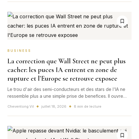
promesse mondiale de l'IA tient encore face aux
valorisations.
BUSINESS
La correction que Wall Street ne peut plus
cacher: les puces IA entrent en zone de
rupture et l’Europe se retrouve exposee
Le trou d'air des semi-conducteurs et des stars de l'IA ne
ressemble plus a une simple prise de benefices. Il ouvre
une question plus brutale: le grand recit boursier de l'IA
Cheventong Vil
juillet 18, 2026
8 min de lecture
◆
◆
mondiale est-il en train de changer de ton?