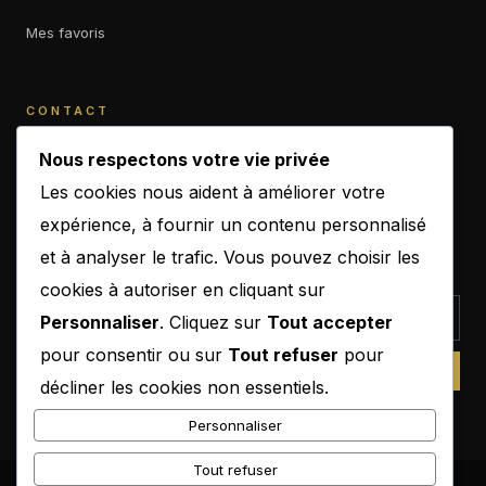
Mes favoris
CONTACT
contact@b-empiremagazine.com
Nous respectons votre vie privée
Les cookies nous aident à améliorer votre
expérience, à fournir un contenu personnalisé
et à analyser le trafic. Vous pouvez choisir les
NEWSLETTER
cookies à autoriser en cliquant sur
Personnaliser
. Cliquez sur
Tout accepter
pour consentir ou sur
Tout refuser
pour
SUBSCRIBE
décliner les cookies non essentiels.
Personnaliser
Tout refuser