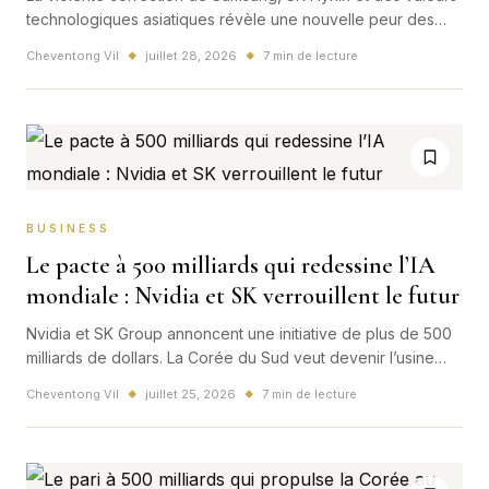
technologiques asiatiques révèle une nouvelle peur des
marchés : les centaines de milliards investis dans l’IA
Cheventong Vil
juillet 28, 2026
7 min de lecture
◆
◆
pourront-ils produire assez de revenus face à la montée
rapide de la Chine ?
BUSINESS
Le pacte à 500 milliards qui redessine l’IA
mondiale : Nvidia et SK verrouillent le futur
Nvidia et SK Group annoncent une initiative de plus de 500
milliards de dollars. La Corée du Sud veut devenir l’usine
stratégique de l’IA mondiale.
Cheventong Vil
juillet 25, 2026
7 min de lecture
◆
◆