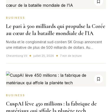
BUSINESS
Le pari à 500 milliards qui propulse la Corée
au cœur de la bataille mondiale de l’IA
Nvidia et le conglomérat sud-coréen SK Group annoncent
une initiative de plus de 500 milliards de dollars. Au
programme : une infrastructure IA de 2 gigawatts, les puces
Cheventong Vil
juillet 25, 2026
7 min de lecture
◆
◆
Vera Rubin et un partenariat stratégique sur la mémoire
HBM4.
BUSINESS
CuspAI lève 450 millions : la fabrique de
matériaux qui affole la planète tech