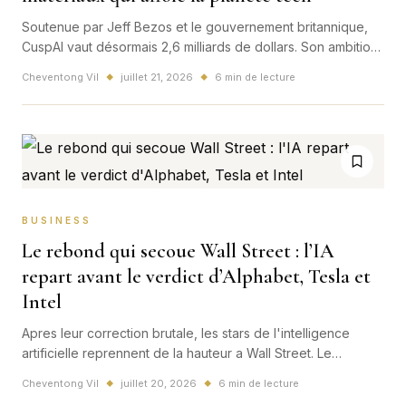
Soutenue par Jeff Bezos et le gouvernement britannique,
CuspAI vaut désormais 2,6 milliards de dollars. Son ambition :
utiliser l’IA pour inventer les matériaux qui manquent aux
Cheventong Vil
juillet 21, 2026
6 min de lecture
◆
◆
puces, aux batteries et à l’énergie.
BUSINESS
Le rebond qui secoue Wall Street : l’IA
repart avant le verdict d’Alphabet, Tesla et
Intel
Apres leur correction brutale, les stars de l'intelligence
artificielle reprennent de la hauteur a Wall Street. Le
mouvement arrive au moment le plus sensible: les prochains
Cheventong Vil
juillet 20, 2026
6 min de lecture
◆
◆
resultats d'Alphabet, Tesla, Intel et IBM doivent dire si la