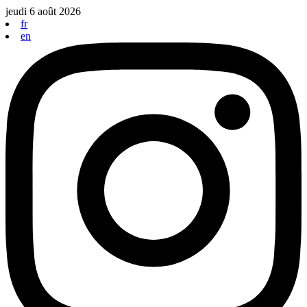
Aller
jeudi 6 août 2026
au
fr
contenu
en