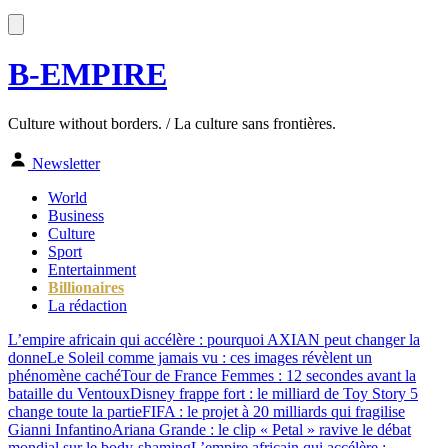
B-EMPIRE
Culture without borders. / La culture sans frontières.
Newsletter
World
Business
Culture
Sport
Entertainment
Billionaires
La rédaction
L’empire africain qui accélère : pourquoi AXIAN peut changer la
donne
Le Soleil comme jamais vu : ces images révèlent un
phénomène caché
Tour de France Femmes : 12 secondes avant la
bataille du Ventoux
Disney frappe fort : le milliard de Toy Story 5
change toute la partie
FIFA : le projet à 20 milliards qui fragilise
Gianni Infantino
Ariana Grande : le clip « Petal » ravive le débat
mondial sur le body-shaming
L’empire africain qui accélère :