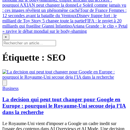
pourquoi AXIAN peut changer la donne
Le Soleil comme jamais vu
: ces images révèlent un phénomène caché
Tour de France Femmes :
12 secondes avant la bataille du Ventoux
Disney frappe fort : le
milliard de Toy Story 5 change toute la partie
FIFA : le projet à 20
milliards qui fragilise Gianni Infantino
Ariana Grande : le clip « Petal
» ravive le débat mondial sur le body-shaming
×
Étiquette :
SEO
Business
La decision qui peut tout changer pour Google en
Europe : pourquoi le Royaume-Uni secoue deja l’IA
dans la recherche
Le Royaume-Uni vient d'imposer a Google un cadre inedit sur
l'usage des contenus dans AI Overviews et AI Mode. Une decision