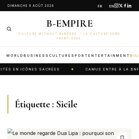
Aller
DIMANCHE 9 AOÛT 2026
FR
EN
au
B-EMPIRE
contenu
CULTURE WITHOUT BORDERS. / LA CULTURE SANS
FRONTIÈRES.
WORLD
BUSINESS
CULTURE
SPORT
ENTERTAINMENT
BIL
TÉS EN ICÔNES SACRÉES
CAMUS ENTRE À LA BNF 
Étiquette :
Sicile