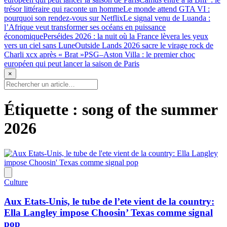
trésor littéraire qui raconte un homme
Le monde attend GTA VI :
pourquoi son rendez-vous sur Netflix
Le signal venu de Luanda :
l’Afrique veut transformer ses océans en puissance
économique
Perséides 2026 : la nuit où la France lèvera les yeux
vers un ciel sans Lune
Outside Lands 2026 sacre le virage rock de
Charli xcx après « Brat »
PSG–Aston Villa : le premier choc
européen qui peut lancer la saison de Paris
×
Étiquette :
song of the summer
2026
Culture
Aux Etats-Unis, le tube de l’ete vient de la country:
Ella Langley impose Choosin’ Texas comme signal
pop