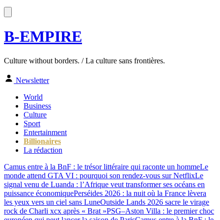
B-EMPIRE
Culture without borders. / La culture sans frontières.
Newsletter
World
Business
Culture
Sport
Entertainment
Billionaires
La rédaction
Camus entre à la BnF : le trésor littéraire qui raconte un homme
Le
monde attend GTA VI : pourquoi son rendez-vous sur Netflix
Le
signal venu de Luanda : l’Afrique veut transformer ses océans en
puissance économique
Perséides 2026 : la nuit où la France lèvera
les yeux vers un ciel sans Lune
Outside Lands 2026 sacre le virage
rock de Charli xcx après « Brat »
PSG–Aston Villa : le premier choc
européen qui peut lancer la saison de Paris
Camus entre à la BnF : le