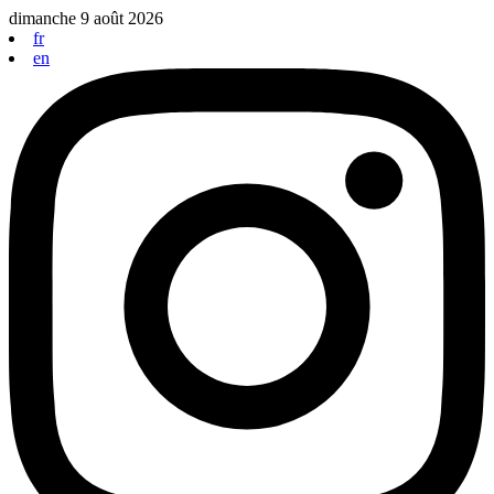
Aller
dimanche 9 août 2026
au
fr
contenu
en