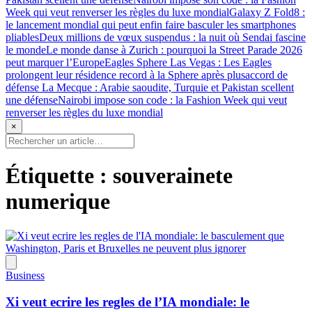
Week qui veut renverser les règles du luxe mondial
Galaxy Z Fold8 :
le lancement mondial qui peut enfin faire basculer les smartphones
pliables
Deux millions de vœux suspendus : la nuit où Sendai fascine
le monde
Le monde danse à Zurich : pourquoi la Street Parade 2026
peut marquer l’Europe
Eagles Sphere Las Vegas : Les Eagles
prolongent leur résidence record à la Sphere après plus
accord de
défense La Mecque : Arabie saoudite, Turquie et Pakistan scellent
une défense
Nairobi impose son code : la Fashion Week qui veut
renverser les règles du luxe mondial
×
Étiquette :
souverainete
numerique
Business
Xi veut ecrire les regles de l’IA mondiale: le