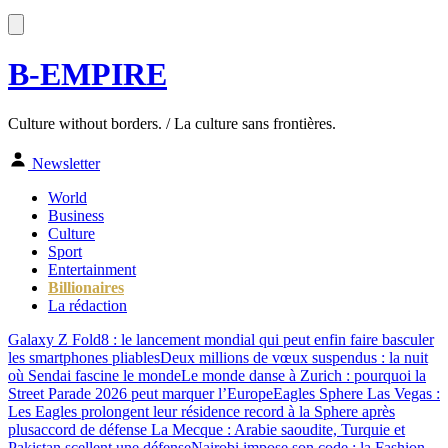
B-EMPIRE
Culture without borders. / La culture sans frontières.
Newsletter
World
Business
Culture
Sport
Entertainment
Billionaires
La rédaction
Galaxy Z Fold8 : le lancement mondial qui peut enfin faire basculer
les smartphones pliables
Deux millions de vœux suspendus : la nuit
où Sendai fascine le monde
Le monde danse à Zurich : pourquoi la
Street Parade 2026 peut marquer l’Europe
Eagles Sphere Las Vegas :
Les Eagles prolongent leur résidence record à la Sphere après
plus
accord de défense La Mecque : Arabie saoudite, Turquie et
Pakistan scellent une défense
Nairobi impose son code : la Fashion