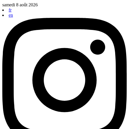
Aller
samedi 8 août 2026
au
fr
contenu
en