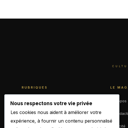
CULTU
RUBRIQUES
LE MAG
World
À propos
Nous respectons votre vie privée
Les cookies nous aident à améliorer votre
Business
La rédact
expérience, à fournir un contenu personnalisé
Culture
Publicité