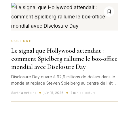
CULTURE
Le signal que Hollywood attendait :
comment Spielberg rallume le box-office
mondial avec Disclosure Day
Disclosure Day ouvre à 92,9 millions de dollars dans le
monde et replace Steven Spielberg au centre de l'été
cinéma. Un lancement qui dépasse le simple succès de
Santhia Antoine
juin 15, 2026
7 min de lecture
◆
◆
week-end.