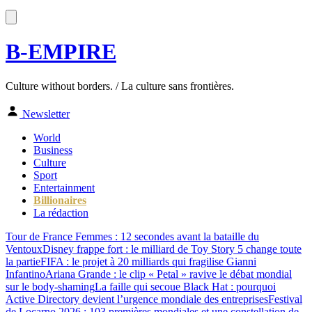
B-EMPIRE
Culture without borders. / La culture sans frontières.
Newsletter
World
Business
Culture
Sport
Entertainment
Billionaires
La rédaction
Tour de France Femmes : 12 secondes avant la bataille du
Ventoux
Disney frappe fort : le milliard de Toy Story 5 change toute
la partie
FIFA : le projet à 20 milliards qui fragilise Gianni
Infantino
Ariana Grande : le clip « Petal » ravive le débat mondial
sur le body-shaming
La faille qui secoue Black Hat : pourquoi
Active Directory devient l’urgence mondiale des entreprises
Festival
de Locarno 2026 : 103 premières mondiales et une constellation de