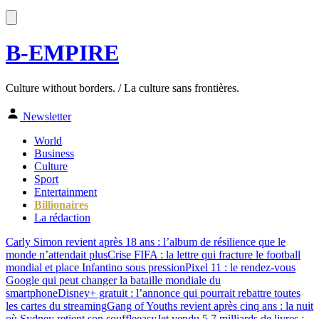
B-EMPIRE
Culture without borders. / La culture sans frontières.
Newsletter
World
Business
Culture
Sport
Entertainment
Billionaires
La rédaction
Carly Simon revient après 18 ans : l’album de résilience que le
monde n’attendait plus
Crise FIFA : la lettre qui fracture le football
mondial et place Infantino sous pression
Pixel 11 : le rendez-vous
Google qui peut changer la bataille mondiale du
smartphone
Disney+ gratuit : l’annonce qui pourrait rebattre toutes
les cartes du streaming
Gang of Youths revient après cinq ans : la nuit
où Sydney retient son souffle
easyJet vendu 5,7 milliards de livres :