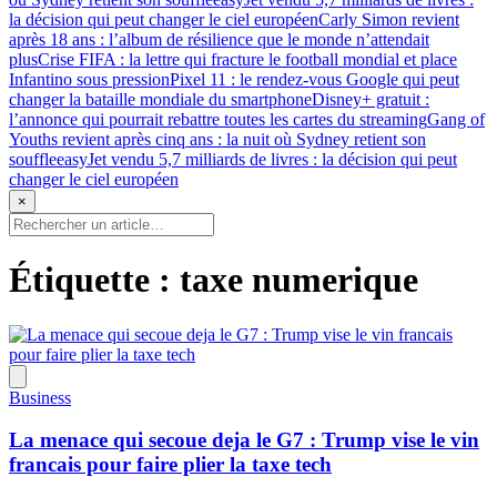
la décision qui peut changer le ciel européen
Carly Simon revient
après 18 ans : l’album de résilience que le monde n’attendait
plus
Crise FIFA : la lettre qui fracture le football mondial et place
Infantino sous pression
Pixel 11 : le rendez-vous Google qui peut
changer la bataille mondiale du smartphone
Disney+ gratuit :
l’annonce qui pourrait rebattre toutes les cartes du streaming
Gang of
Youths revient après cinq ans : la nuit où Sydney retient son
souffle
easyJet vendu 5,7 milliards de livres : la décision qui peut
changer le ciel européen
×
Étiquette :
taxe numerique
Business
La menace qui secoue deja le G7 : Trump vise le vin
francais pour faire plier la taxe tech