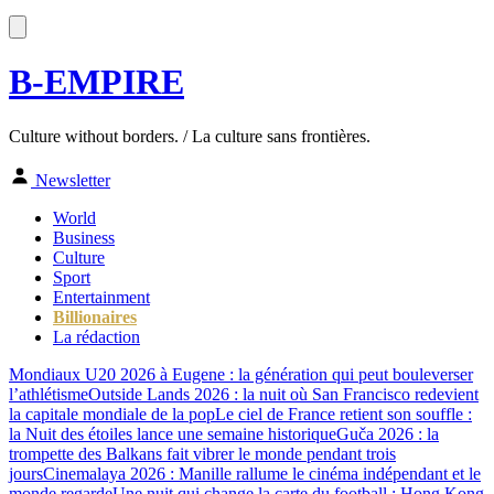
B-EMPIRE
Culture without borders. / La culture sans frontières.
Newsletter
World
Business
Culture
Sport
Entertainment
Billionaires
La rédaction
Mondiaux U20 2026 à Eugene : la génération qui peut bouleverser
l’athlétisme
Outside Lands 2026 : la nuit où San Francisco redevient
la capitale mondiale de la pop
Le ciel de France retient son souffle :
la Nuit des étoiles lance une semaine historique
Guča 2026 : la
trompette des Balkans fait vibrer le monde pendant trois
jours
Cinemalaya 2026 : Manille rallume le cinéma indépendant et le
monde regarde
Une nuit qui change la carte du football : Hong Kong