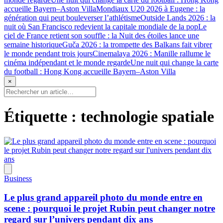
accueille Bayern–Aston Villa
Mondiaux U20 2026 à Eugene : la
génération qui peut bouleverser l’athlétisme
Outside Lands 2026 : la
nuit où San Francisco redevient la capitale mondiale de la pop
Le
ciel de France retient son souffle : la Nuit des étoiles lance une
semaine historique
Guča 2026 : la trompette des Balkans fait vibrer
le monde pendant trois jours
Cinemalaya 2026 : Manille rallume le
cinéma indépendant et le monde regarde
Une nuit qui change la carte
du football : Hong Kong accueille Bayern–Aston Villa
×
Étiquette :
technologie spatiale
Business
Le plus grand appareil photo du monde entre en
scene : pourquoi le projet Rubin peut changer notre
regard sur l’univers pendant dix ans