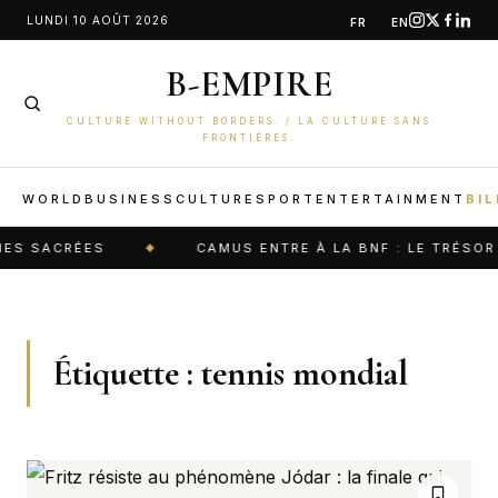
Aller
LUNDI 10 AOÛT 2026
FR
EN
au
B-EMPIRE
contenu
CULTURE WITHOUT BORDERS. / LA CULTURE SANS
FRONTIÈRES.
WORLD
BUSINESS
CULTURE
SPORT
ENTERTAINMENT
BIL
SACRÉES
CAMUS ENTRE À LA BNF : LE TRÉSOR LIT
Étiquette :
tennis mondial