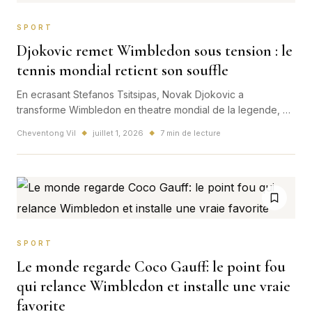
SPORT
Djokovic remet Wimbledon sous tension : le
tennis mondial retient son souffle
En ecrasant Stefanos Tsitsipas, Novak Djokovic a
transforme Wimbledon en theatre mondial de la legende, du
suspense et de la pression. Un signal fort qui relance aussi
Cheventong Vil
juillet 1, 2026
7 min de lecture
◆
◆
l'attention francaise autour d'Arthur Fils et du reste du
tournoi.
SPORT
Le monde regarde Coco Gauff: le point fou
qui relance Wimbledon et installe une vraie
favorite