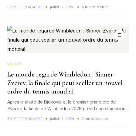
Son premier Grand Chelem change l'ordre du tennis
B-EMPIRE MAGAZINE
juillet 12, 2026
8 min de lecture
◆
◆
europeen et mondial.
SPORT
Le monde regarde Wimbledon : Sinner-
Zverev, la finale qui peut sceller un nouvel
ordre du tennis mondial
Apres la chute de Djokovic et le premier grand ete de
Zverev, la finale de Wimbledon 2026 prend une dimension
mondiale. Au-dela du titre, c'est tout l'equilibre du tennis
B-EMPIRE MAGAZINE
juillet 12, 2026
7 min de lecture
◆
◆
masculin qui peut basculer.