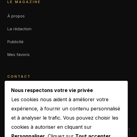
LE MAGAZINE
À propos
La rédaction
Publicité
Mes favoris
CONTACT
contact@b-empiremagazine.com
Nous respectons votre vie privée
Les cookies nous aident à améliorer votre
expérience, à fournir un contenu personnalisé
et à analyser le trafic. Vous pouvez choisir les
NEWSLETTER
cookies à autoriser en cliquant sur
Personnaliser
. Cliquez sur
Tout accepter