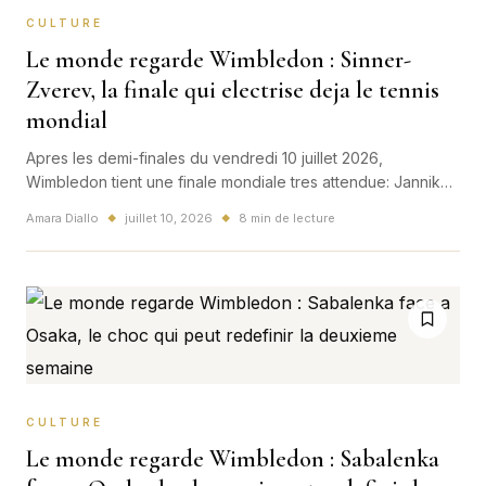
CULTURE
Le monde regarde Wimbledon : Sinner-
Zverev, la finale qui electrise deja le tennis
mondial
Apres les demi-finales du vendredi 10 juillet 2026,
Wimbledon tient une finale mondiale tres attendue: Jannik
Sinner contre Alexander Zverev. Une affiche premium pour
Amara Diallo
juillet 10, 2026
8 min de lecture
◆
◆
le tennis, avec un fort signal Europe et un rappel direct a
Roland-Garros.
CULTURE
Le monde regarde Wimbledon : Sabalenka