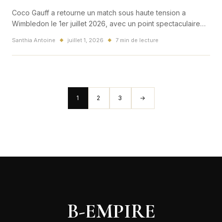
Coco Gauff a retourne un match sous haute tension a
Wimbledon le 1er juillet 2026, avec un point spectaculaire
qui a electrise le tournoi. Une victoire qui renforce son statut
Santhia Antoine
juillet 1, 2026
7 min de lecture
◆
◆
mondial et interesse aussi la France du tennis apres Roland-
Garros.
1
2
3
→
B-EMPIRE