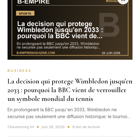
BUSINESS
La decision qui protege Wimbledon jusqu’en
2033 : pourquoi la BBC vient de verrouiller
un symbole mondial du tennis
En prolongeant la BBC jusqu'en 2033, Wimbledon ne
securise pas seulement une diffusion historique: le tournoi
envoie un signal fort au business mondial du sport, a la
Cheventong Vil
juin 28, 2026
9 min de lecture
◆
◆
television gratuite et a l'economie de l'attention.