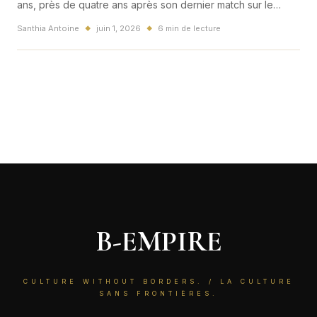
ans, près de quatre ans après son dernier match sur le
circuit WTA.
Santhia Antoine
juin 1, 2026
6 min de lecture
◆
◆
B-EMPIRE
CULTURE WITHOUT BORDERS. / LA CULTURE
SANS FRONTIÈRES.