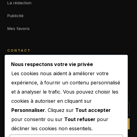
La rédaction
Publicité
Mes favoris
CONTACT
contact@b-empiremagazine.com
Nous respectons votre vie privée
Les cookies nous aident à améliorer votre
expérience, à fournir un contenu personnalisé
et à analyser le trafic. Vous pouvez choisir les
NEWSLETTER
cookies à autoriser en cliquant sur
Personnaliser
. Cliquez sur
Tout accepter
pour consentir ou sur
Tout refuser
pour
SUBSCRIBE
décliner les cookies non essentiels.