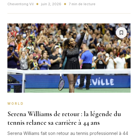
partie du programme et la session du soir attire tous les
Cheventong Vil
juin 2, 2026
7 min de lecture
◆
◆
regards.
WORLD
Serena Williams de retour : la légende du
tennis relance sa carrière à 44 ans
Serena Williams fait son retour au tennis professionnel à 44