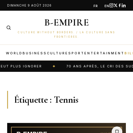
Aller
DIMANCHE 9 AOÛT 2026
FR
EN
au
B-EMPIRE
contenu
CULTURE WITHOUT BORDERS. / LA CULTURE SANS
FRONTIÈRES.
WORLD
BUSINESS
CULTURE
SPORT
ENTERTAINMENT
BIL
T PLUS IGNORER
70 ANS APRÈS, LE CRI DES SUD-A
Étiquette :
Tennis