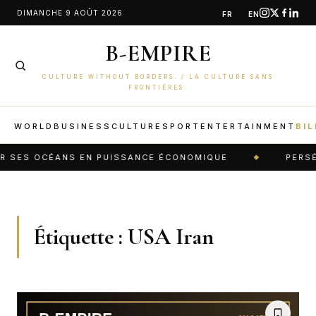
Aller
DIMANCHE 9 AOÛT 2026
FR
EN
au
B-EMPIRE
contenu
CULTURE WITHOUT BORDERS. / LA CULTURE SANS
FRONTIÈRES.
WORLD
BUSINESS
CULTURE
SPORT
ENTERTAINMENT
BIL
R SES OCÉANS EN PUISSANCE ÉCONOMIQUE
PERSÉID
Étiquette :
USA Iran