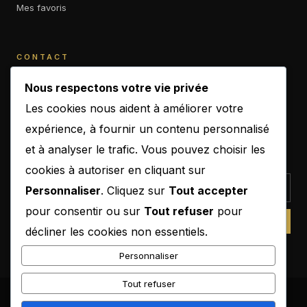
Mes favoris
CONTACT
contact@b-empiremagazine.com
Nous respectons votre vie privée
Les cookies nous aident à améliorer votre
expérience, à fournir un contenu personnalisé
et à analyser le trafic. Vous pouvez choisir les
NEWSLETTER
cookies à autoriser en cliquant sur
Personnaliser
. Cliquez sur
Tout accepter
pour consentir ou sur
Tout refuser
pour
SUBSCRIBE
décliner les cookies non essentiels.
Personnaliser
Tout refuser
© 2026 B-Empire Magazine. Tous droits réservés.