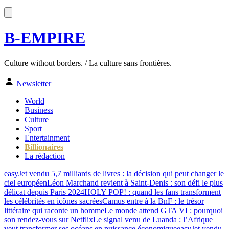
B-EMPIRE
Culture without borders. / La culture sans frontières.
Newsletter
World
Business
Culture
Sport
Entertainment
Billionaires
La rédaction
easyJet vendu 5,7 milliards de livres : la décision qui peut changer le
ciel européen
Léon Marchand revient à Saint-Denis : son défi le plus
délicat depuis Paris 2024
HOLY POP! : quand les fans transforment
les célébrités en icônes sacrées
Camus entre à la BnF : le trésor
littéraire qui raconte un homme
Le monde attend GTA VI : pourquoi
son rendez-vous sur Netflix
Le signal venu de Luanda : l’Afrique
veut transformer ses océans en puissance économique
easyJet vendu