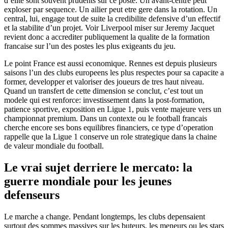
d’elite sont souvent prudents sur ce poste. Un avant-centre peut
exploser par sequence. Un ailier peut etre gere dans la rotation. Un
central, lui, engage tout de suite la credibilite defensive d’un effectif
et la stabilite d’un projet. Voir Liverpool miser sur Jeremy Jacquet
revient donc a accrediter publiquement la qualite de la formation
francaise sur l’un des postes les plus exigeants du jeu.
Le point France est aussi economique. Rennes est depuis plusieurs
saisons l’un des clubs europeens les plus respectes pour sa capacite a
former, developper et valoriser des joueurs de tres haut niveau.
Quand un transfert de cette dimension se conclut, c’est tout un
modele qui est renforce: investissement dans la post-formation,
patience sportive, exposition en Ligue 1, puis vente majeure vers un
championnat premium. Dans un contexte ou le football francais
cherche encore ses bons equilibres financiers, ce type d’operation
rappelle que la Ligue 1 conserve un role strategique dans la chaine
de valeur mondiale du football.
Le vrai sujet derriere le mercato: la
guerre mondiale pour les jeunes
defenseurs
Le marche a change. Pendant longtemps, les clubs depensaient
surtout des sommes massives sur les buteurs, les meneurs ou les stars