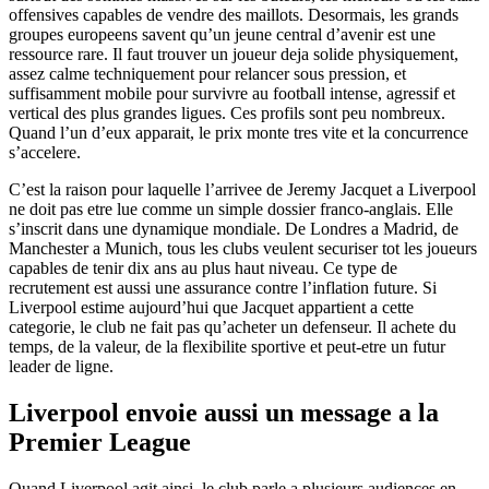
offensives capables de vendre des maillots. Desormais, les grands
groupes europeens savent qu’un jeune central d’avenir est une
ressource rare. Il faut trouver un joueur deja solide physiquement,
assez calme techniquement pour relancer sous pression, et
suffisamment mobile pour survivre au football intense, agressif et
vertical des plus grandes ligues. Ces profils sont peu nombreux.
Quand l’un d’eux apparait, le prix monte tres vite et la concurrence
s’accelere.
C’est la raison pour laquelle l’arrivee de Jeremy Jacquet a Liverpool
ne doit pas etre lue comme un simple dossier franco-anglais. Elle
s’inscrit dans une dynamique mondiale. De Londres a Madrid, de
Manchester a Munich, tous les clubs veulent securiser tot les joueurs
capables de tenir dix ans au plus haut niveau. Ce type de
recrutement est aussi une assurance contre l’inflation future. Si
Liverpool estime aujourd’hui que Jacquet appartient a cette
categorie, le club ne fait pas qu’acheter un defenseur. Il achete du
temps, de la valeur, de la flexibilite sportive et peut-etre un futur
leader de ligne.
Liverpool envoie aussi un message a la
Premier League
Quand Liverpool agit ainsi, le club parle a plusieurs audiences en