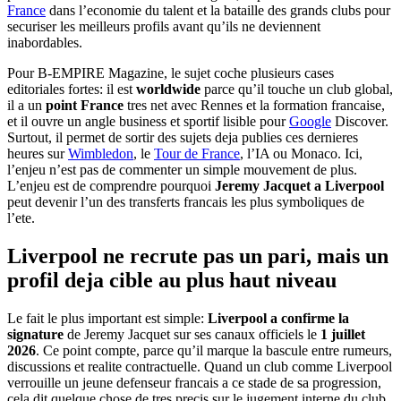
France
dans l’economie du talent et la bataille des grands clubs pour
securiser les meilleurs profils avant qu’ils ne deviennent
inabordables.
Pour B-EMPIRE Magazine, le sujet coche plusieurs cases
editoriales fortes: il est
worldwide
parce qu’il touche un club global,
il a un
point France
tres net avec Rennes et la formation francaise,
et il ouvre un angle business et sportif lisible pour
Google
Discover.
Surtout, il permet de sortir des sujets deja publies ces dernieres
heures sur
Wimbledon
, le
Tour de France
, l’IA ou Monaco. Ici,
l’enjeu n’est pas de commenter un simple mouvement de plus.
L’enjeu est de comprendre pourquoi
Jeremy Jacquet a Liverpool
peut devenir l’un des transferts francais les plus symboliques de
l’ete.
Liverpool ne recrute pas un pari, mais un
profil deja cible au plus haut niveau
Le fait le plus important est simple:
Liverpool a confirme la
signature
de Jeremy Jacquet sur ses canaux officiels le
1 juillet
2026
. Ce point compte, parce qu’il marque la bascule entre rumeurs,
discussions et realite contractuelle. Quand un club comme Liverpool
verrouille un jeune defenseur francais a ce stade de sa progression,
cela dit quelque chose de tres precis sur le jugement interne du club.