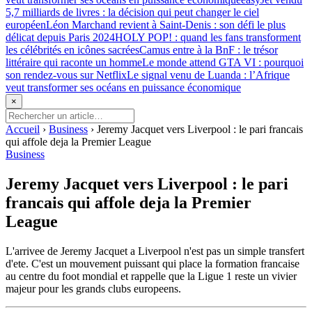
5,7 milliards de livres : la décision qui peut changer le ciel
européen
Léon Marchand revient à Saint-Denis : son défi le plus
délicat depuis Paris 2024
HOLY POP! : quand les fans transforment
les célébrités en icônes sacrées
Camus entre à la BnF : le trésor
littéraire qui raconte un homme
Le monde attend GTA VI : pourquoi
son rendez-vous sur Netflix
Le signal venu de Luanda : l’Afrique
veut transformer ses océans en puissance économique
×
Accueil
›
Business
›
Jeremy Jacquet vers Liverpool : le pari francais
qui affole deja la Premier League
Business
Jeremy Jacquet vers Liverpool : le pari
francais qui affole deja la Premier
League
L'arrivee de Jeremy Jacquet a Liverpool n'est pas un simple transfert
d'ete. C'est un mouvement puissant qui place la formation francaise
au centre du foot mondial et rappelle que la Ligue 1 reste un vivier
majeur pour les grands clubs europeens.