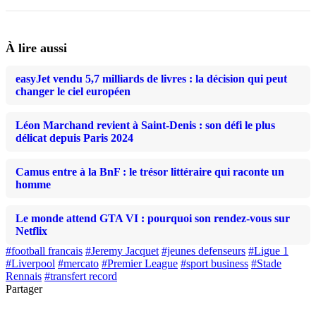
À lire aussi
easyJet vendu 5,7 milliards de livres : la décision qui peut
changer le ciel européen
Léon Marchand revient à Saint-Denis : son défi le plus
délicat depuis Paris 2024
Camus entre à la BnF : le trésor littéraire qui raconte un
homme
Le monde attend GTA VI : pourquoi son rendez-vous sur
Netflix
#football francais
#Jeremy Jacquet
#jeunes defenseurs
#Ligue 1
#Liverpool
#mercato
#Premier League
#sport business
#Stade
Rennais
#transfert record
Partager