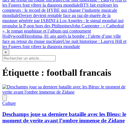
les Fugees font vibrer la diaspora mondiale
BTS fait exploser les
compteurs : le record de HYBE qui change l’industrie musicale
mondiale
Deezer devient rentable face au raz-de-marée de la
musique générée par IA
BINI à Los Angeles : le signal mondial qui
propulse la P-pop hors des Philippines
John Carpenter : « Cathedral
», le roman graphique et l’album qui contournent
Hollywood
Hiroshima, 81 ans après la bombe : l’alerte d’une ville
face au retour du risque nucléaire
Une nuit historique : Lauryn Hill et
les Fugees font vibrer la diaspora mondiale
×
Étiquette :
football francais
Culture
Deschamps joue sa derniere bataille avec les Bleus: le
moment de verite avant l’ombre immense de Zidane