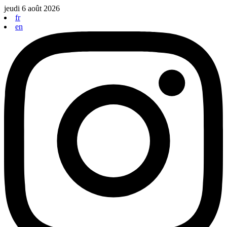
Aller
jeudi 6 août 2026
au
fr
contenu
en