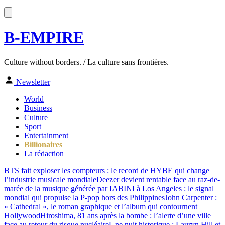
B-EMPIRE
Culture without borders. / La culture sans frontières.
Newsletter
World
Business
Culture
Sport
Entertainment
Billionaires
La rédaction
BTS fait exploser les compteurs : le record de HYBE qui change
l’industrie musicale mondiale
Deezer devient rentable face au raz-de-
marée de la musique générée par IA
BINI à Los Angeles : le signal
mondial qui propulse la P-pop hors des Philippines
John Carpenter :
« Cathedral », le roman graphique et l’album qui contournent
Hollywood
Hiroshima, 81 ans après la bombe : l’alerte d’une ville
face au retour du risque nucléaire
Une nuit historique : Lauryn Hill et