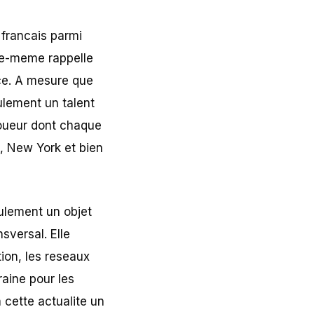
 francais parmi
lle-meme rappelle
nce. A mesure que
eulement un talent
joueur dont chaque
o, New York et bien
eulement un objet
sversal. Elle
ion, les reseaux
raine pour les
 cette actualite un