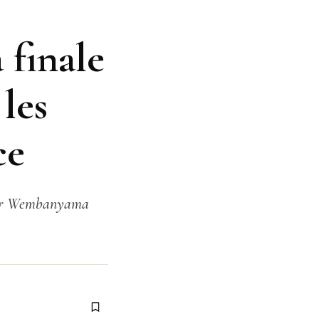
finale
les
ce
ictor Wembanyama