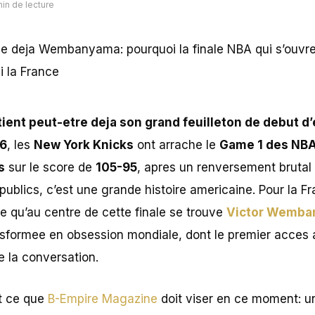
min de lecture
tient peut-etre deja son grand feuilleton de debut d’
26
, les
New York Knicks
ont arrache le
Game 1 des NBA
s
sur le score de
105-95
, apres un renversement brutal 
ublics, c’est une grande histoire americaine. Pour la Fr
ce qu’au centre de cette finale se trouve
Victor Wemb
nsformee en obsession mondiale, dont le premier acces
de la conversation.
ut ce que
B-Empire Magazine
doit viser en ce moment: un