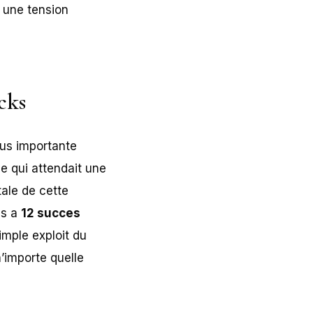
, une tension
icks
lus importante
le qui attendait une
tale de cette
es a
12 succes
imple exploit du
n’importe quelle