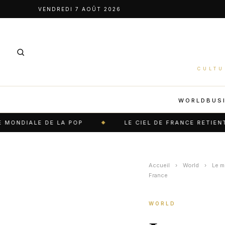
Aller
VENDREDI 7 AOÛT 2026
au
contenu
CULTU
WORLD
BUS
 DE LA POP
LE CIEL DE FRANCE RETIENT SON SOUF
Accueil
›
World
›
Le m
France
WORLD