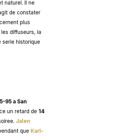
 naturel. Il ne
’agit de constater
cernent plus
les diffuseurs, la
e serie historique
5-95 a San
ace un retard de
14
soiree.
Jalen
 pendant que
Karl-