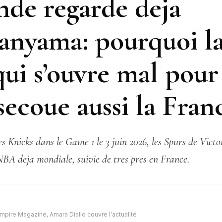
de regarde deja
yama: pourquoi la 
i s’ouvre mal pour 
secoue aussi la Fran
les Knicks dans le Game 1 le 3 juin 2026, les Spurs de V
NBA deja mondiale, suivie de tres pres en France.
mpire Magazine, Amara Diallo couvre l'actualité