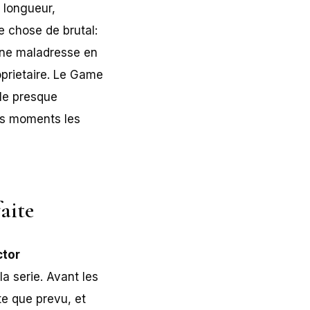
a longueur,
e chose de brutal:
une maladresse en
prietaire. Le Game
ale presque
es moments les
aite
ctor
la serie. Avant les
te que prevu, et