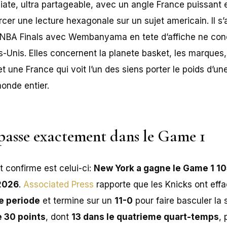
iate, ultra partageable, avec un angle France puissant et
forcer une lecture hexagonale sur un sujet americain. Il s
s NBA Finals avec Wembanyama en tete d’affiche ne con
-Unis. Elles concernent la planete basket, les marques, 
et une France qui voit l’un des siens porter le poids d’un
onde entier.
 passe exactement dans le Game 1
et confirme est celui-ci:
New York a gagne le Game 1 10
 2026
.
Associated Press
rapporte que les Knicks ont eff
e periode
et termine sur un
11-0
pour faire basculer la 
 30 points
, dont
13 dans le quatrieme quart-temps
,