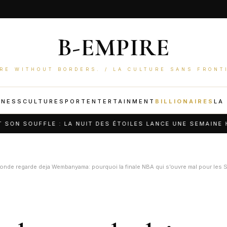
B-EMPIRE
RE WITHOUT BORDERS. / LA CULTURE SANS FRONT
INESS
CULTURE
SPORT
ENTERTAINMENT
BILLIONAIRES
LA
FLE : LA NUIT DES ÉTOILES LANCE UNE SEMAINE HISTORIQUE
onde regarde deja Wembanyama: pourquoi la finale NBA qui s’ouvre mal pour les 