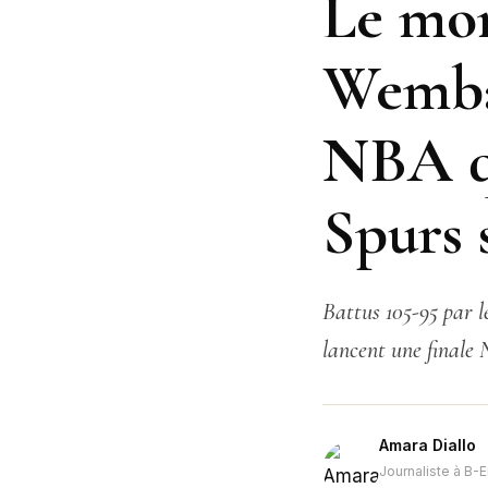
Le mon
Wemban
NBA qu
Spurs 
Battus 105-95 par 
lancent une finale 
Amara Diallo
Journaliste à B-E