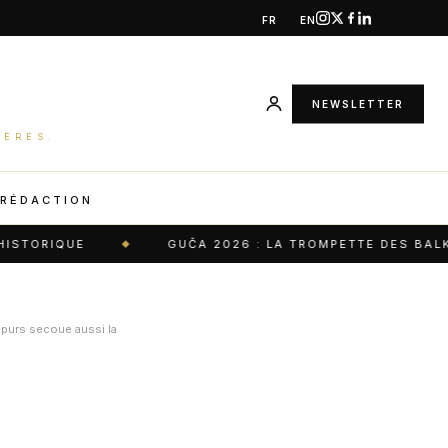
FR
EN
NEWSLETTER
IÈRES.
 RÉDACTION
GUČA 2026 : LA TROMPETTE DES BALKANS FAIT 
Spurs secoue aussi la