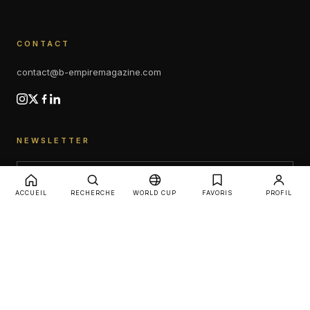
CONTACT
contact@b-empiremagazine.com
NEWSLETTER
ACCUEIL
RECHERCHE
WORLD CUP
FAVORIS
PROFIL
SUBSCRIBE
© 2026 B-Empire Magazine. Tous droits réservés.
Mentions légales
CGU
Confidentialité
Cookies