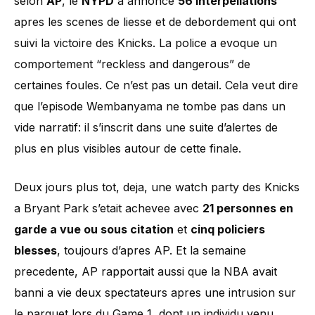
selon
AP
, le
NYPD
a annonce
56 interpellations
apres les scenes de liesse et de debordement qui ont
suivi la victoire des Knicks. La police a evoque un
comportement “reckless and dangerous” de
certaines foules. Ce n’est pas un detail. Cela veut dire
que l’episode Wembanyama ne tombe pas dans un
vide narratif: il s’inscrit dans une suite d’alertes de
plus en plus visibles autour de cette finale.
Deux jours plus tot, deja, une watch party des Knicks
a Bryant Park s’etait achevee avec
21 personnes en
garde a vue ou sous citation
et
cinq policiers
blesses
, toujours d’apres AP. Et la semaine
precedente, AP rapportait aussi que la NBA avait
banni a vie deux spectateurs apres une intrusion sur
le parquet lors du Game 1, dont un individu venu