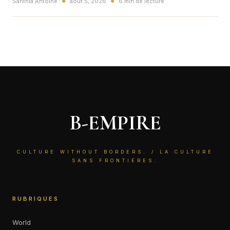
Santhia Antoine
août 5, 2026
6 min de lecture
◆
◆
puis le Mont Ventoux, le Tour de France Femmes 2026 tient
son duel et une Française reste dans le top 10.
B-EMPIRE
CULTURE WITHOUT BORDERS. / LA CULTURE
SANS FRONTIÈRES.
RUBRIQUES
World