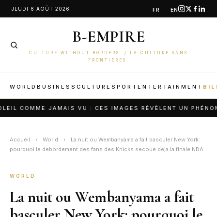
Aller
JEUDI 6 AOÛT 2026
FR
EN
au
B-EMPIRE
contenu
CULTURE WITHOUT BORDERS. / LA CULTURE SANS
FRONTIÈRES.
WORLD
BUSINESS
CULTURE
SPORT
ENTERTAINMENT
BIL
OMME JAMAIS VU : CES IMAGES RÉVÈLENT UN PHÉNOMÈNE CA
Accueil
›
World
›
La nuit ou Wembanyama a fait basculer New York:
pourquoi le debordement des fans des Knicks secoue deja la finale NBA
WORLD
La nuit ou Wembanyama a fait
basculer New York: pourquoi le