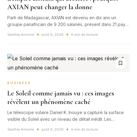
AXIAN peut changer la donne
Parti de Madagascar, AXIAN est devenu en dix ans un
groupe panafricain de 9 200 salariés, présent dans 21 pays.
Télécoms, énergie, finance et e-commerce : la stratégie
Santhia Antoine
août 6, 2026
6 min de lecture
◆
◆
d'Hassanein Hiridjee dessine un nouveau modèle de
puissance économique africaine, soutenu par des capitaux
européens et relié à la France.
BUSINESS
Le Soleil comme jamais vu : ces images
révèlent un phénomène caché
Le télescope solaire Daniel K. Inouye a capturé la surface
visible du Soleil avec un niveau de détail inédit. Les
chercheurs y distinguent des vagues de plasma qui
Santhia Antoine
août 6, 2026
6 min de lecture
◆
◆
pourraient éclairer le fonctionnement de notre étoile et