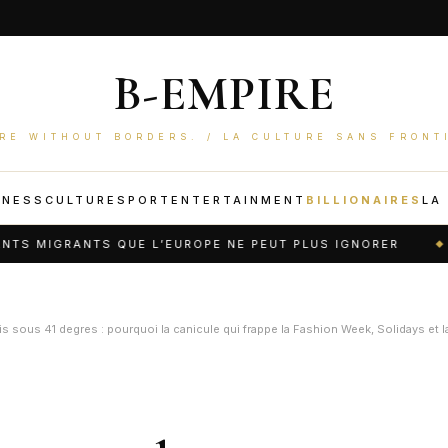
B-EMPIRE
RE WITHOUT BORDERS. / LA CULTURE SANS FRONT
INESS
CULTURE
SPORT
ENTERTAINMENT
BILLIONAIRES
LA
TS QUE L’EUROPE NE PEUT PLUS IGNORER
ELECTRO
is sous 41 degres : pourquoi la canicule qui frappe la Fashion Week, Solidays et l