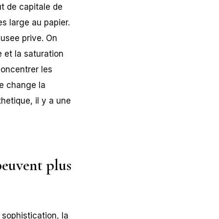
ut de capitale de
es large au papier.
usee prive. On
 et la saturation
concentrer les
se change la
thetique, il y a une
peuvent plus
sophistication, la