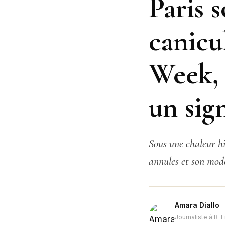
Paris s
canicu
Week, 
un sig
Sous une chaleur hi
annules et son mode
Amara Diallo
Journaliste à B-E