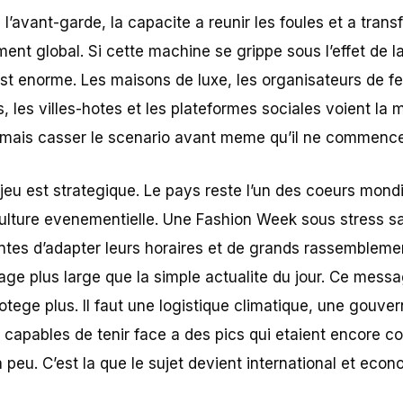
, l’avant-garde, la capacite a reunir les foules et a tran
t global. Si cette machine se grippe sous l’effet de la
t enorme. Les maisons de luxe, les organisateurs de fes
, les villes-hotes et les plateformes sociales voient la
rmais casser le scenario avant meme qu’il ne commence
njeu est strategique. Le pays reste l’un des coeurs mond
culture evenementielle. Une Fashion Week sous stress sa
aintes d’adapter leurs horaires et de grands rassemblem
ge plus large que la simple actualite du jour. Ce messa
otege plus. Il faut une logistique climatique, une gouve
s capables de tenir face a des pics qui etaient encore
a peu. C’est la que le sujet devient international et eco