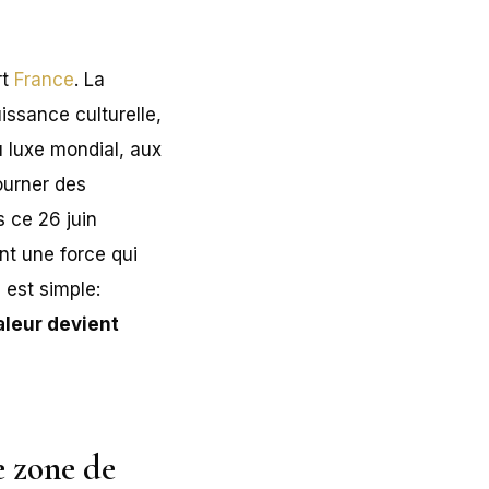
rt
France
. La
issance culturelle,
u luxe mondial, aux
tourner des
s ce 26 juin
nt une force qui
 est simple:
aleur devient
e zone de