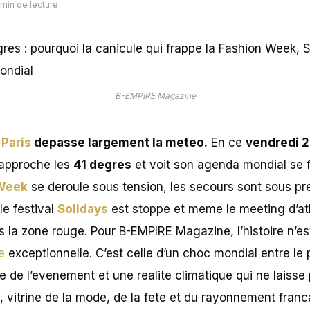
 min de lecture
B-EMPIRE Magazine
e
Paris
depasse largement la meteo.
En ce
vendredi 2
 approche les
41 degres
et voit son agenda mondial se fi
 Week
se deroule sous tension, les secours sont sous pr
le festival
Solidays
est stoppe et meme le meeting d’at
s la zone rouge. Pour B-EMPIRE Magazine, l’histoire n’e
e
exceptionnelle. C’est celle d’un choc mondial entre le p
e de l’evenement et une realite climatique qui ne laisse
s, vitrine de la mode, de la fete et du rayonnement fra