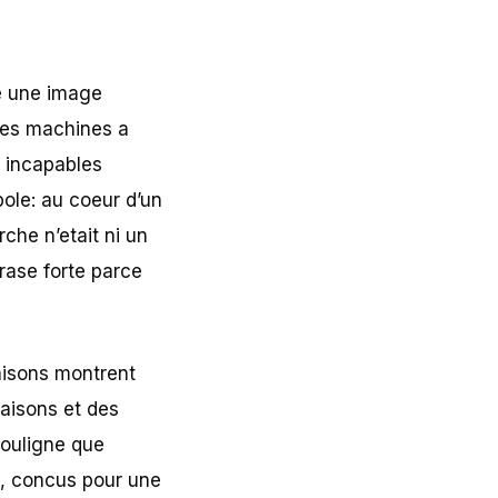
ne une image
 des machines a
s incapables
ole: au coeur d’un
che n’etait ni un
rase forte parce
aisons montrent
saisons et des
souligne que
s, concus pour une