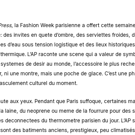
Press
, la Fashion Week parisienne a offert cette semai
e: des invites en quete d’ombre, des serviettes froides,
es d’eau sous tension logistique et des lieux historique
 thermique. L’AP raconte une scene qui a valeur de symb
 systemes de desir au monde, l’accessoire le plus recher
r, ni une montre, mais une poche de glace. C’est une ph
basculement culturel du moment.
aute aux yeux. Pendant que Paris suffoque, certaines m
 la laine, du neoprene ou meme de la fourrure pour des 
es deconnectees du thermometre parisien du jour. L’AP 
sont des batiments anciens, prestigieux, peu climatisé