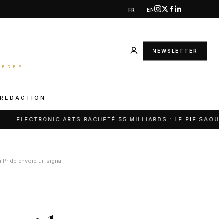
FR
EN
NEWSLETTER
IÈRES.
 RÉDACTION
NIC ARTS RACHETÉ 55 MILLIARDS : LE PIF SAOUDIEN CHANG
a Pride envoie un signal