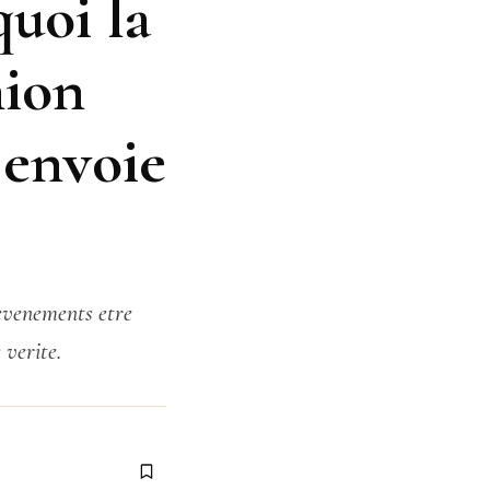
quoi la
hion
 envoie
 evenements etre
verite.