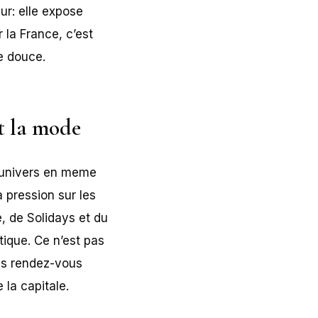
ur: elle expose
r la France, c’est
e douce.
t la mode
rs univers en meme
a pression sur les
e, de Solidays et du
ique. Ce n’est pas
ds rendez-vous
 la capitale.