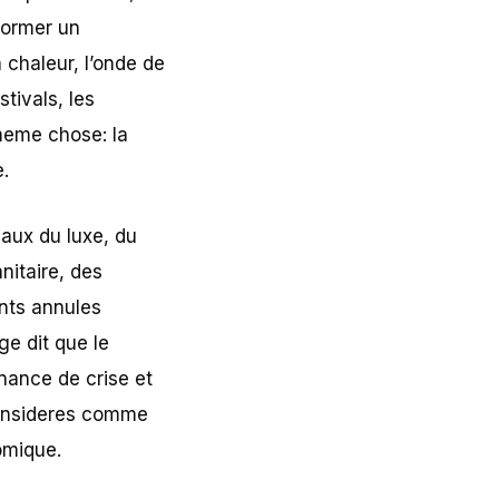
sformer un
 chaleur, l’onde de
tivals, les
 meme chose: la
.
iaux du luxe, du
nitaire, des
ents annules
ge dit que le
rnance de crise et
 consideres comme
nomique.