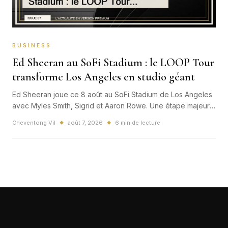
BUSINESS
Ed Sheeran au SoFi Stadium : le LOOP Tour
transforme Los Angeles en studio géant
Ed Sheeran joue ce 8 août au SoFi Stadium de Los Angeles
avec Myles Smith, Sigrid et Aaron Rowe. Une étape majeure
du LOOP Tour qui montre comment une star mondiale peut
Cheventong Vil
août 7, 2026
6 min de lecture
◆
◆
remplir les stades sans perdre la proximité avec son public.