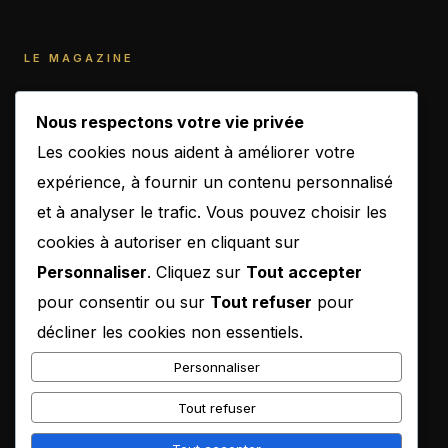
LE MAGAZINE
À propos
Nous respectons votre vie privée
La rédaction
Les cookies nous aident à améliorer votre
expérience, à fournir un contenu personnalisé
Publicité
et à analyser le trafic. Vous pouvez choisir les
Mes favoris
cookies à autoriser en cliquant sur
Personnaliser
. Cliquez sur
Tout accepter
pour consentir ou sur
Tout refuser
pour
CONTACT
décliner les cookies non essentiels.
contact@b-empiremagazine.com
Personnaliser
Tout refuser
NEWSLETTER