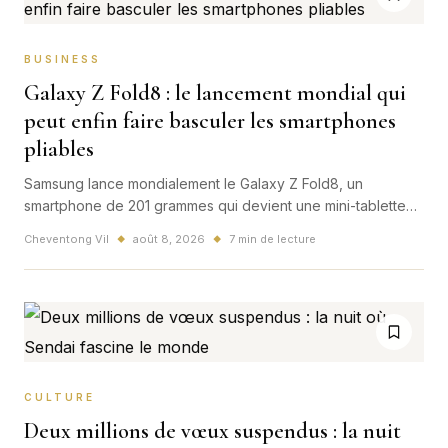
BUSINESS
Galaxy Z Fold8 : le lancement mondial qui
peut enfin faire basculer les smartphones
pliables
Samsung lance mondialement le Galaxy Z Fold8, un
smartphone de 201 grammes qui devient une mini-tablette
de 7,6 pouces. Entre design plus mature, intelligence
Cheventong Vil
août 8, 2026
7 min de lecture
◆
◆
artificielle et prix premium, ce modèle pourrait décider si le
pliable sort enfin de sa niche.
CULTURE
Deux millions de vœux suspendus : la nuit