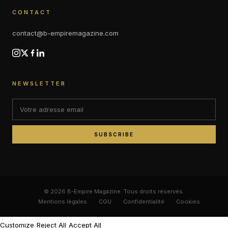
CONTACT
contact@b-empiremagazine.com
NEWSLETTER
SUBSCRIBE
© 2026 B-Empire Magazine. Tous droits réservés.
Mentions légales
CGU
Confidentialité
Cookies
Customize
Reject All
Accept All