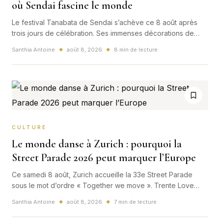
où Sendai fascine le monde
Le festival Tanabata de Sendai s’achève ce 8 août après
trois jours de célébration. Ses immenses décorations de
papier, son histoire séculaire et plus de deux millions de
Santhia Antoine
août 8, 2026
8 min de lecture
◆
◆
visiteurs attendus en font l’une des images culturelles les
plus puissantes de l’été japonais.
CULTURE
Le monde danse à Zurich : pourquoi la
Street Parade 2026 peut marquer l’Europe
Ce samedi 8 août, Zurich accueille la 33e Street Parade
sous le mot d’ordre « Together we move ». Trente Love
Mobiles, des centaines de milliers de visiteurs et une ville
Santhia Antoine
août 8, 2026
7 min de lecture
◆
◆
entièrement réorganisée : bien plus qu’une fête techno,
l’événement est un test culturel, touristique et logistique