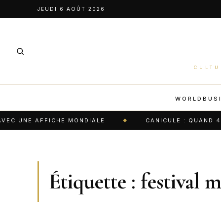
Aller
JEUDI 6 AOÛT 2026
au
contenu
CULTU
WORLD
BUS
C UNE AFFICHE MONDIALE
CANICULE : QUAND 47 °
Étiquette :
festival 