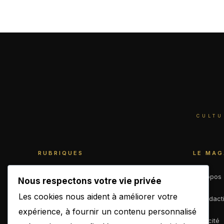
CULTU
RUBRIQUES
LE MAG
World
À propos
Nous respectons votre vie privée
Les cookies nous aident à améliorer votre
Business
La rédact
expérience, à fournir un contenu personnalisé
Culture
Publicité