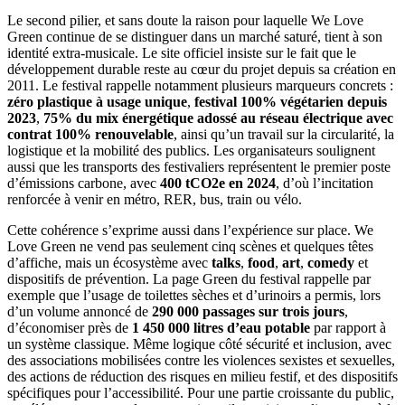
Le second pilier, et sans doute la raison pour laquelle We Love
Green continue de se distinguer dans un marché saturé, tient à son
identité extra-musicale. Le site officiel insiste sur le fait que le
développement durable reste au cœur du projet depuis sa création en
2011. Le festival rappelle notamment plusieurs marqueurs concrets :
zéro plastique à usage unique
,
festival 100% végétarien depuis
2023
,
75% du mix énergétique adossé au réseau électrique avec
contrat 100% renouvelable
, ainsi qu’un travail sur la circularité, la
logistique et la mobilité des publics. Les organisateurs soulignent
aussi que les transports des festivaliers représentent le premier poste
d’émissions carbone, avec
400 tCO2e en 2024
, d’où l’incitation
renforcée à venir en métro, RER, bus, train ou vélo.
Cette cohérence s’exprime aussi dans l’expérience sur place. We
Love Green ne vend pas seulement cinq scènes et quelques têtes
d’affiche, mais un écosystème avec
talks
,
food
,
art
,
comedy
et
dispositifs de prévention. La page Green du festival rappelle par
exemple que l’usage de toilettes sèches et d’urinoirs a permis, lors
d’un volume annoncé de
290 000 passages sur trois jours
,
d’économiser près de
1 450 000 litres d’eau potable
par rapport à
un système classique. Même logique côté sécurité et inclusion, avec
des associations mobilisées contre les violences sexistes et sexuelles,
des actions de réduction des risques en milieu festif, et des dispositifs
spécifiques pour l’accessibilité. Pour une partie croissante du public,