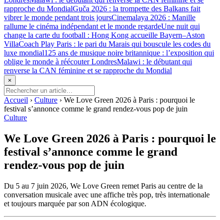
rapproche du Mondial
Guča 2026 : la trompette des Balkans fait
vibrer le monde pendant trois jours
Cinemalaya 2026 : Manille
rallume le cinéma indépendant et le monde regarde
Une nuit qui
change la carte du football : Hong Kong accueille Bayern–Aston
Villa
Coach Play Paris : le pari du Marais qui bouscule les codes du
luxe mondial
125 ans de musique noire britannique : l’exposition qui
oblige le monde à réécouter Londres
Malawi : le débutant qui
renverse la CAN féminine et se rapproche du Mondial
×
Accueil
›
Culture
›
We Love Green 2026 à Paris : pourquoi le
festival s’annonce comme le grand rendez-vous pop de juin
Culture
We Love Green 2026 à Paris : pourquoi le
festival s’annonce comme le grand
rendez-vous pop de juin
Du 5 au 7 juin 2026, We Love Green remet Paris au centre de la
conversation musicale avec une affiche très pop, très internationale
et toujours marquée par son ADN écologique.