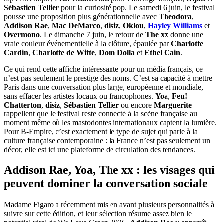
Sébastien Tellier
pour la curiosité pop. Le samedi 6 juin, le festival
pousse une proposition plus générationnelle avec
Theodora
,
Addison Rae
,
Mac DeMarco
,
disiz
,
Oklou
,
Hayley Williams
et
Overmono
. Le dimanche 7 juin, le retour de
The xx
donne une
vraie couleur événementielle à la clôture, épaulée par
Charlotte
Cardin
,
Charlotte de Witte
,
Dom Dolla
et
Ethel Cain
.
Ce qui rend cette affiche intéressante pour un média français, ce
n’est pas seulement le prestige des noms. C’est sa capacité à mettre
Paris dans une conversation plus large, européenne et mondiale,
sans effacer les artistes locaux ou francophones.
Yoa
,
Feu!
Chatterton
,
disiz
,
Sébastien Tellier
ou encore
Marguerite
rappellent que le festival reste connecté à la scène française au
moment même où les mastodontes internationaux captent la lumière.
Pour B-Empire, c’est exactement le type de sujet qui parle à la
culture française contemporaine : la France n’est pas seulement un
décor, elle est ici une plateforme de circulation des tendances.
Addison Rae, Yoa, The xx : les visages qui
peuvent dominer la conversation sociale
Madame Figaro a récemment mis en avant plusieurs personnalités à
suivre sur cette édition, et leur sélection résume assez bien le