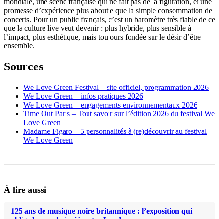
mondiale, une scène française qui ne fait pas de la figuration, et une
promesse d’expérience plus aboutie que la simple consommation de
concerts. Pour un public français, c’est un baromètre très fiable de ce
que la culture live veut devenir : plus hybride, plus sensible à
l’impact, plus esthétique, mais toujours fondée sur le désir d’être
ensemble.
Sources
We Love Green Festival – site officiel, programmation 2026
We Love Green – infos pratiques 2026
We Love Green – engagements environnementaux 2026
Time Out Paris – Tout savoir sur l’édition 2026 du festival We
Love Green
Madame Figaro – 5 personnalités à (re)découvrir au festival
We Love Green
À lire aussi
125 ans de musique noire britannique : l’exposition qui