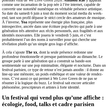
potentiel viral de We Love Green 2026.
Addison Rae
y apparaît
comme une incarnation de la pop née à l’ère internet, capable de
convertir une notoriété numérique en véritable présence artistique.
Sa date du samedi 6 juin a tout du moment social media du week-
end, tant son profil dépasse le strict cercle des amateurs de musique.
À l’inverse,
Yoa
représente une énergie plus française, plus
introspective, ancrée dans une écriture pop-électro qui parle à une
génération très attentive aux récits personnels, aux fragilités et aux
identités mouvantes. Elle jouera le vendredi 5 juin, et c’est
probablement l’un des noms à surveiller pour qui cherche une
révélation plutôt qu’un simple gros logo d’affiche.
À cela s’ajoute
The xx
, dont la seule présence redonne une
profondeur émotionnelle et presque patrimoniale au dimanche. Le
groupe parle à une génération qui a construit sa bande-son
sentimentale sur une pop minimaliste, élégante et nocturne. Dans un
festival parisien, ce type de retour n’est jamais anodin : il donne au
line-up une mémoire, un poids esthétique et une valeur de rendez-
vous. C’est aussi ce qui permet à We Love Green de ne pas se
résumer à la logique du buzz. Le festival sait encore articuler
phénomène, prescripteurs et artistes à forte identité.
Un festival qui vend plus qu’une affiche :
écologie, food, talks et cadre parisien