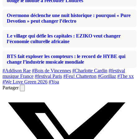
oblige le monde à réécouter Londres
Overmono déclenche une nuit historique : pourquoi « Pure
Devotion » peut changer l’électro
Le village qui défie les capitales : EZIKO veut changer
l’économie culturelle africaine
BTS fait exploser les compteurs : le record de HYBE qui
change l’industrie musicale mondiale
#Addison Rae
#Bois de Vincennes
#Charlotte Cardin
#festival
musique France
#festival Paris
#Feu! Chatterton
#Gorillaz
#The xx
#We Love Green 2026
#Yoa
Partager