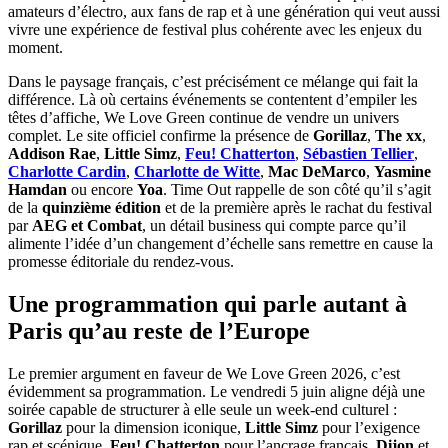
amateurs d’électro, aux fans de rap et à une génération qui veut aussi
vivre une expérience de festival plus cohérente avec les enjeux du
moment.
Dans le paysage français, c’est précisément ce mélange qui fait la
différence. Là où certains événements se contentent d’empiler les
têtes d’affiche, We Love Green continue de vendre un univers
complet. Le site officiel confirme la présence de
Gorillaz
,
The xx
,
Addison Rae
,
Little Simz
,
Feu! Chatterton
,
Sébastien Tellier
,
Charlotte Cardin
,
Charlotte de Witte
,
Mac DeMarco
,
Yasmine
Hamdan
ou encore
Yoa
. Time Out rappelle de son côté qu’il s’agit
de la
quinzième édition
et de la première après le rachat du festival
par
AEG et Combat
, un détail business qui compte parce qu’il
alimente l’idée d’un changement d’échelle sans remettre en cause la
promesse éditoriale du rendez-vous.
Une programmation qui parle autant à
Paris qu’au reste de l’Europe
Le premier argument en faveur de We Love Green 2026, c’est
évidemment sa programmation. Le vendredi 5 juin aligne déjà une
soirée capable de structurer à elle seule un week-end culturel :
Gorillaz
pour la dimension iconique,
Little Simz
pour l’exigence
rap et scénique,
Feu! Chatterton
pour l’ancrage français,
Dijon
et