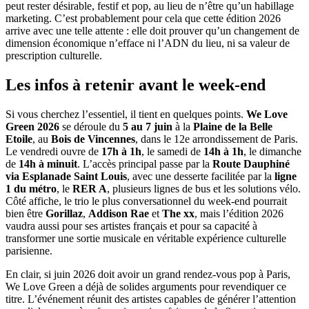
peut rester désirable, festif et pop, au lieu de n’être qu’un habillage
marketing. C’est probablement pour cela que cette édition 2026
arrive avec une telle attente : elle doit prouver qu’un changement de
dimension économique n’efface ni l’ADN du lieu, ni sa valeur de
prescription culturelle.
Les infos à retenir avant le week-end
Si vous cherchez l’essentiel, il tient en quelques points.
We Love
Green 2026
se déroule du
5 au 7 juin
à la
Plaine de la Belle
Etoile
, au
Bois de Vincennes
, dans le 12e arrondissement de Paris.
Le vendredi ouvre de
17h à 1h
, le samedi de
14h à 1h
, le dimanche
de
14h à minuit
. L’accès principal passe par la
Route Dauphiné
via Esplanade Saint Louis
, avec une desserte facilitée par la
ligne
1 du métro
, le
RER A
, plusieurs lignes de bus et les solutions vélo.
Côté affiche, le trio le plus conversationnel du week-end pourrait
bien être
Gorillaz
,
Addison Rae
et
The xx
, mais l’édition 2026
vaudra aussi pour ses artistes français et pour sa capacité à
transformer une sortie musicale en véritable expérience culturelle
parisienne.
En clair, si juin 2026 doit avoir un grand rendez-vous pop à Paris,
We Love Green a déjà de solides arguments pour revendiquer ce
titre. L’événement réunit des artistes capables de générer l’attention