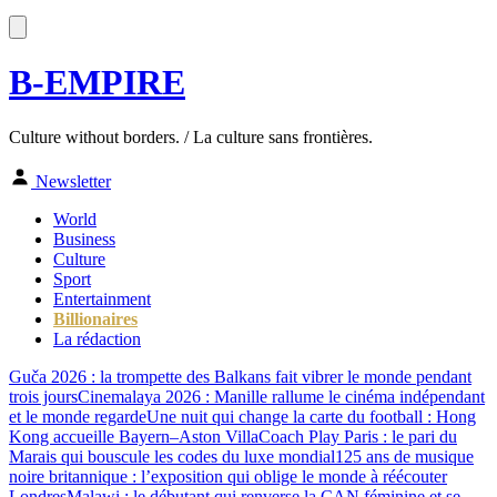
B-EMPIRE
Culture without borders. / La culture sans frontières.
Newsletter
World
Business
Culture
Sport
Entertainment
Billionaires
La rédaction
Guča 2026 : la trompette des Balkans fait vibrer le monde pendant
trois jours
Cinemalaya 2026 : Manille rallume le cinéma indépendant
et le monde regarde
Une nuit qui change la carte du football : Hong
Kong accueille Bayern–Aston Villa
Coach Play Paris : le pari du
Marais qui bouscule les codes du luxe mondial
125 ans de musique
noire britannique : l’exposition qui oblige le monde à réécouter
Londres
Malawi : le débutant qui renverse la CAN féminine et se