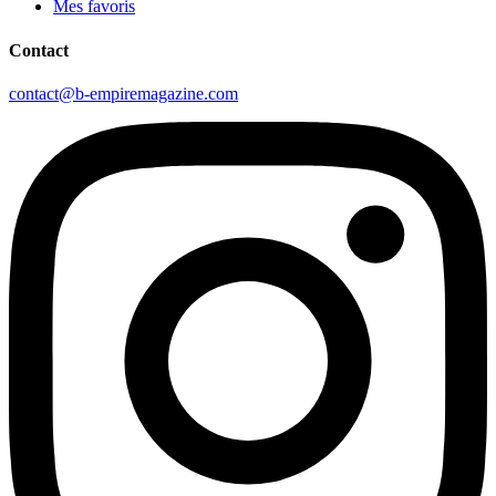
Mes favoris
Contact
contact@b-empiremagazine.com