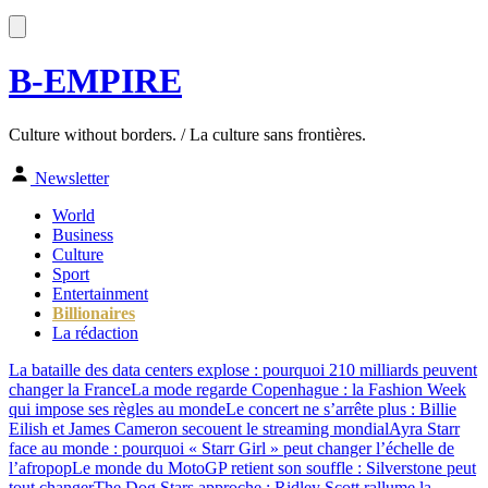
B-EMPIRE
Culture without borders. / La culture sans frontières.
Newsletter
World
Business
Culture
Sport
Entertainment
Billionaires
La rédaction
La bataille des data centers explose : pourquoi 210 milliards peuvent
changer la France
La mode regarde Copenhague : la Fashion Week
qui impose ses règles au monde
Le concert ne s’arrête plus : Billie
Eilish et James Cameron secouent le streaming mondial
Ayra Starr
face au monde : pourquoi « Starr Girl » peut changer l’échelle de
l’afropop
Le monde du MotoGP retient son souffle : Silverstone peut
tout changer
The Dog Stars approche : Ridley Scott rallume la