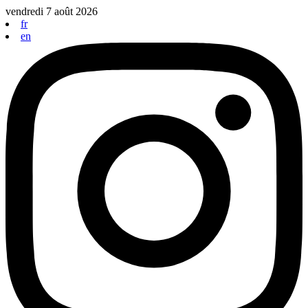
Aller
vendredi 7 août 2026
au
fr
contenu
en