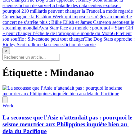
science-fiction de survie
La bataille des data centers explose :
pourquoi 210 milliards peuvent changer la France
La mode regarde
Copenhague : la Fashion Week qui impose ses règles au monde
Le
concert ne s’arrête plus : Billie Eilish et James Cameron secouent le
streaming mondial
Ayra Starr face au monde : pourquoi « Starr Girl
» peut changer l’échelle de l’afropop
Le monde du MotoGP retient
son souffle : Silverstone peut tout changer
The Dog Stars approche :
Ridley Scott rallume la science-fiction de survie
×
Étiquette :
Mindanao
World
La secousse que l’Asie n’attendait pas : pourquoi le
seisme meurtrier aux Philippines inquiète bien au-
dela du Pacifique