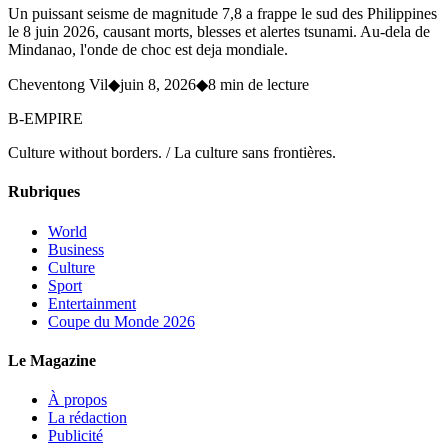
Un puissant seisme de magnitude 7,8 a frappe le sud des Philippines
le 8 juin 2026, causant morts, blesses et alertes tsunami. Au-dela de
Mindanao, l'onde de choc est deja mondiale.
Cheventong Vil
◆
juin 8, 2026
◆
8 min de lecture
B-EMPIRE
Culture without borders. / La culture sans frontières.
Rubriques
World
Business
Culture
Sport
Entertainment
Coupe du Monde 2026
Le Magazine
À propos
La rédaction
Publicité