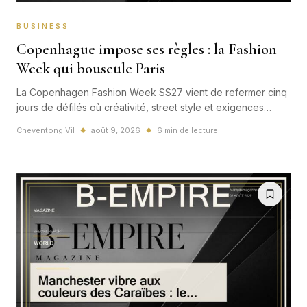
BUSINESS
Copenhague impose ses règles : la Fashion
Week qui bouscule Paris
La Copenhagen Fashion Week SS27 vient de refermer cinq
jours de défilés où créativité, street style et exigences
environnementales ont avancé ensemble. Derrière les
Cheventong Vil
août 9, 2026
6 min de lecture
◆
◆
tendances virales, son système de 19 standards minimums
pose une question directe à Paris et aux autres capitales : la
mode durable peut-elle encore rester une simple promesse
?