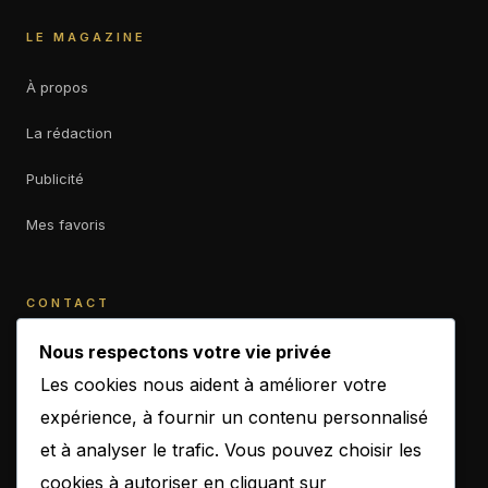
LE MAGAZINE
À propos
La rédaction
Publicité
Mes favoris
CONTACT
contact@b-empiremagazine.com
Nous respectons votre vie privée
Les cookies nous aident à améliorer votre
expérience, à fournir un contenu personnalisé
et à analyser le trafic. Vous pouvez choisir les
NEWSLETTER
cookies à autoriser en cliquant sur