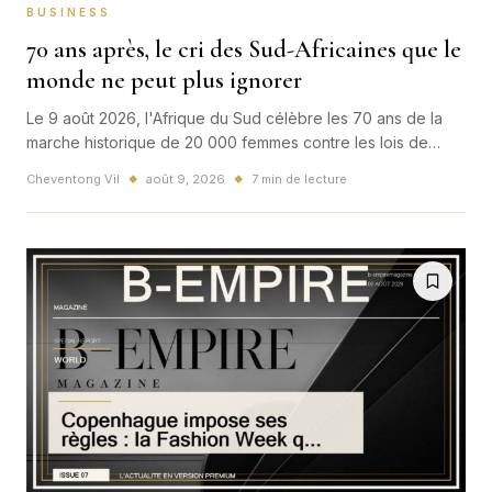
BUSINESS
70 ans après, le cri des Sud-Africaines que le
monde ne peut plus ignorer
Le 9 août 2026, l'Afrique du Sud célèbre les 70 ans de la
marche historique de 20 000 femmes contre les lois de
l'apartheid. À Pretoria, cet anniversaire dépasse la mémoire
Cheventong Vil
août 9, 2026
7 min de lecture
◆
◆
: il confronte le pays à la violence sexiste, aux inégalités
économiques et à une promesse de liberté encore
inachevée.