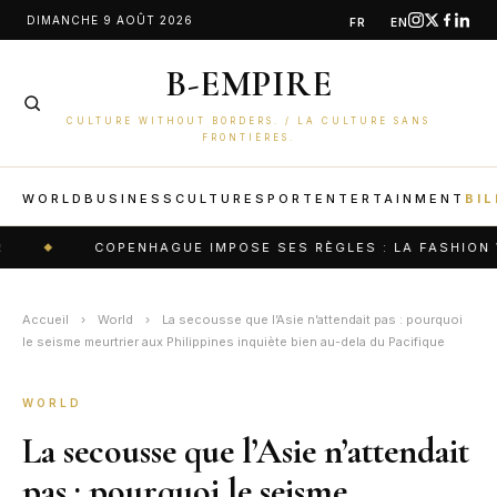
Aller
DIMANCHE 9 AOÛT 2026
FR
EN
au
B-EMPIRE
contenu
CULTURE WITHOUT BORDERS. / LA CULTURE SANS
FRONTIÈRES.
WORLD
BUSINESS
CULTURE
SPORT
ENTERTAINMENT
BIL
COPENHAGUE IMPOSE SES RÈGLES : LA FASHION WEEK QUI B
Accueil
›
World
›
La secousse que l’Asie n’attendait pas : pourquoi
le seisme meurtrier aux Philippines inquiète bien au-dela du Pacifique
WORLD
La secousse que l’Asie n’attendait
pas : pourquoi le seisme