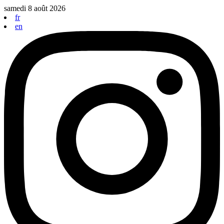
Aller
samedi 8 août 2026
au
fr
contenu
en