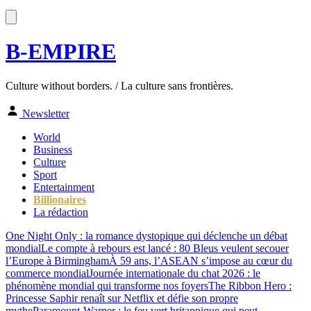
B-EMPIRE
Culture without borders. / La culture sans frontières.
Newsletter
World
Business
Culture
Sport
Entertainment
Billionaires
La rédaction
One Night Only : la romance dystopique qui déclenche un débat
mondial
Le compte à rebours est lancé : 80 Bleus veulent secouer
l’Europe à Birmingham
À 59 ans, l’ASEAN s’impose au cœur du
commerce mondial
Journée internationale du chat 2026 : le
phénomène mondial qui transforme nos foyers
The Ribbon Hero :
Princesse Saphir renaît sur Netflix et défie son propre
mythe
Paramount-Warner : le feu vert britannique qui peut