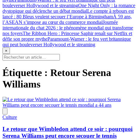
bouleverser Hollywood et le streaming
One Night Only : la romance
dystopique qui déclenche un débat mondial
Le compte à rebours est
lancé : 80 Bleus veulent secouer l’Europe à Birmingham
À 59 ans,
l’ASEAN s’impose au cœur du commerce mondial
Journée
internationale du chat 2026 : le phénomène mondial qui transforme
nos foyers
The Ribbon Hero : Princesse Saphir renaît sur Netflix et
défie son propre mythe
Paramount-Warner : le feu vert britannique
qui peut bouleverser Hollywood et le streaming
×
Étiquette :
Retour Serena
Williams
Culture
Le retour que Wimbledon attend ce soir : pourquoi
Serena Williams peut encore secouer le tennis