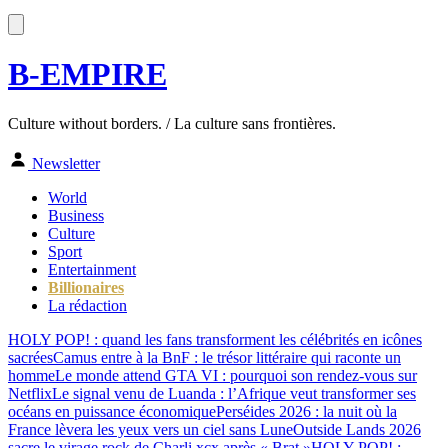
B-EMPIRE
Culture without borders. / La culture sans frontières.
Newsletter
World
Business
Culture
Sport
Entertainment
Billionaires
La rédaction
HOLY POP! : quand les fans transforment les célébrités en icônes
sacrées
Camus entre à la BnF : le trésor littéraire qui raconte un
homme
Le monde attend GTA VI : pourquoi son rendez-vous sur
Netflix
Le signal venu de Luanda : l’Afrique veut transformer ses
océans en puissance économique
Perséides 2026 : la nuit où la
France lèvera les yeux vers un ciel sans Lune
Outside Lands 2026
sacre le virage rock de Charli xcx après « Brat »
HOLY POP! :