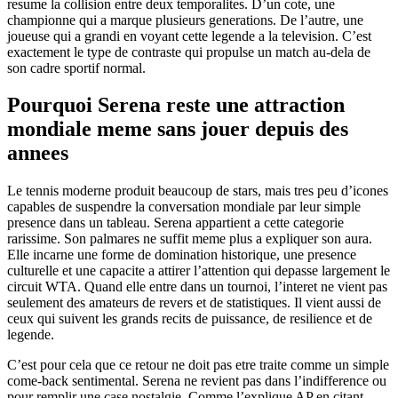
resume la collision entre deux temporalites. D’un cote, une
championne qui a marque plusieurs generations. De l’autre, une
joueuse qui a grandi en voyant cette legende a la television. C’est
exactement le type de contraste qui propulse un match au-dela de
son cadre sportif normal.
Pourquoi Serena reste une attraction
mondiale meme sans jouer depuis des
annees
Le tennis moderne produit beaucoup de stars, mais tres peu d’icones
capables de suspendre la conversation mondiale par leur simple
presence dans un tableau. Serena appartient a cette categorie
rarissime. Son palmares ne suffit meme plus a expliquer son aura.
Elle incarne une forme de domination historique, une presence
culturelle et une capacite a attirer l’attention qui depasse largement le
circuit WTA. Quand elle entre dans un tournoi, l’interet ne vient pas
seulement des amateurs de revers et de statistiques. Il vient aussi de
ceux qui suivent les grands recits de puissance, de resilience et de
legende.
C’est pour cela que ce retour ne doit pas etre traite comme un simple
come-back sentimental. Serena ne revient pas dans l’indifference ou
pour remplir une case nostalgie. Comme l’explique AP en citant