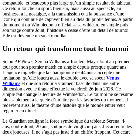
compatible, et beaucoup plus large qu’un simple resultat de tableau.
Ce retour touche au sport, bien sur, mais aussi au spectacle, au
business, a la nostalgie, a la transmission et a la puissance d’une
icone qui continue de captiver bien au-dela du public tennis. A partir
du moment ou Wimbledon a officialise sa wildcard en simple puis
son tirage contre Joint, l’histoire a cesse d’etre un detail de tournoi.
Elle est devenue un sujet mondial.
Un retour qui transforme tout le tournoi
Selon
AP News
, Serena Williams affrontera Maya Joint au premier
tour pour son premier match en simple depuis presque quatre ans.
L’agence rappelle que la championne de 44 ans a accepte une
invitation, qu’elle jouera aussi le double avec sa soeur
Venus
Williams
et que son retour a vraiment bascule dans une autre
dimension avec le tirage effectue le vendredi 26 juin 2026. Ce
simple fait change la lecture de Wimbledon. Le tournoi ne se resume
plus seulement a la quete d’un titre par les favorites du moment. Il
redevient aussi le theatre d’une histoire que le monde entier veut
regarder en direct.
Le Guardian souligne la force symbolique du tableau: Serena, 44
ans, contre Joint, 20 ans, soit pres de vingt-cinq ans d’ecart entre les
deux joueuses. Il ne s’agit pas juste d’un chiffre frappant. Cet ecart