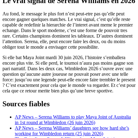
Le vrai signal de Serena Williams en 2026
Au fond, le message le plus fort n’est peut-etre pas qu’elle peut
encore gagner quelques matches. Le vrai signal, c’est qu’elle reste
capable de redefinir la hierarchie de l’interet avant meme le premier
echange. Dans le sport moderne, c’est une forme de pouvoir tres
rare. Certains champions dominent les tableaux. D’autres dominent
l’attention. Serena, elle, peut encore faire les deux, ou du moins
obliger tout le monde a envisager cette possibilite.
Si elle bat Maya Joint mardi 30 juin 2026, l’histoire s’emballera
encore plus vite. Si elle perd, le tournoi n’aura pas moins gagne son
pari narratif. Dans les deux cas, Wimbledon 2026 s’ouvre avec une
question qu’aucune autre joueuse ne pouvait poser avec une telle
force: jusqu’ou une legende peut-elle encore faire trembler le present
? C’est exactement pour cela que le monde va regarder. Et c’est pour
cela que ce retour merite bien plus qu’une breve sportive.
Sources fiables
AP News – Serena Williams to play Maya Joint of Australia
in 1st round at Wimbledon (26 juin 2026)
AP News – Serena Williams’ daughters see how hard she’s
working for Wimbledon return (25 juin 2026)