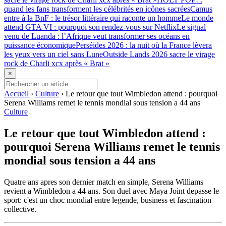
quand les fans transforment les célébrités en icônes sacrées
Camus
entre à la BnF : le trésor littéraire qui raconte un homme
Le monde
attend GTA VI : pourquoi son rendez-vous sur Netflix
Le signal
venu de Luanda : l’Afrique veut transformer ses océans en
puissance économique
Perséides 2026 : la nuit où la France lèvera
les yeux vers un ciel sans Lune
Outside Lands 2026 sacre le virage
rock de Charli xcx après « Brat »
×
Accueil
›
Culture
›
Le retour que tout Wimbledon attend : pourquoi
Serena Williams remet le tennis mondial sous tension a 44 ans
Culture
Le retour que tout Wimbledon attend :
pourquoi Serena Williams remet le tennis
mondial sous tension a 44 ans
Quatre ans apres son dernier match en simple, Serena Williams
revient a Wimbledon a 44 ans. Son duel avec Maya Joint depasse le
sport: c'est un choc mondial entre legende, business et fascination
collective.