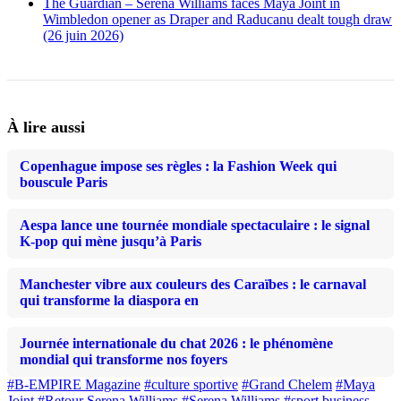
The Guardian – Serena Williams faces Maya Joint in
Wimbledon opener as Draper and Raducanu dealt tough draw
(26 juin 2026)
À lire aussi
Copenhague impose ses règles : la Fashion Week qui
bouscule Paris
Aespa lance une tournée mondiale spectaculaire : le signal
K-pop qui mène jusqu’à Paris
Manchester vibre aux couleurs des Caraïbes : le carnaval
qui transforme la diaspora en
Journée internationale du chat 2026 : le phénomène
mondial qui transforme nos foyers
#B-EMPIRE Magazine
#culture sportive
#Grand Chelem
#Maya
Joint
#Retour Serena Williams
#Serena Williams
#sport business