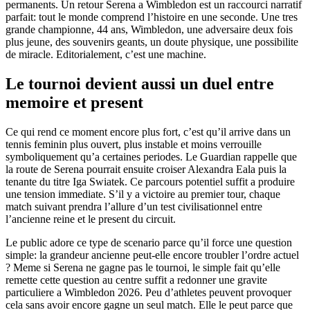
permanents. Un retour Serena a Wimbledon est un raccourci narratif
parfait: tout le monde comprend l’histoire en une seconde. Une tres
grande championne, 44 ans, Wimbledon, une adversaire deux fois
plus jeune, des souvenirs geants, un doute physique, une possibilite
de miracle. Editorialement, c’est une machine.
Le tournoi devient aussi un duel entre
memoire et present
Ce qui rend ce moment encore plus fort, c’est qu’il arrive dans un
tennis feminin plus ouvert, plus instable et moins verrouille
symboliquement qu’a certaines periodes. Le Guardian rappelle que
la route de Serena pourrait ensuite croiser Alexandra Eala puis la
tenante du titre Iga Swiatek. Ce parcours potentiel suffit a produire
une tension immediate. S’il y a victoire au premier tour, chaque
match suivant prendra l’allure d’un test civilisationnel entre
l’ancienne reine et le present du circuit.
Le public adore ce type de scenario parce qu’il force une question
simple: la grandeur ancienne peut-elle encore troubler l’ordre actuel
? Meme si Serena ne gagne pas le tournoi, le simple fait qu’elle
remette cette question au centre suffit a redonner une gravite
particuliere a Wimbledon 2026. Peu d’athletes peuvent provoquer
cela sans avoir encore gagne un seul match. Elle le peut parce que