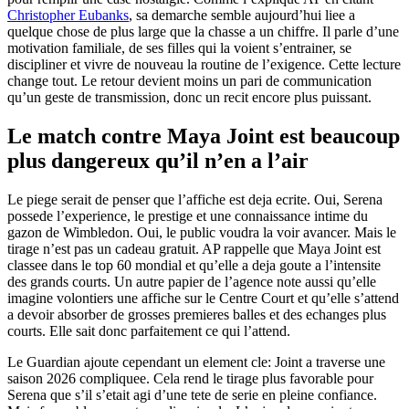
Christopher Eubanks
, sa demarche semble aujourd’hui liee a
quelque chose de plus large que la chasse a un chiffre. Il parle d’une
motivation familiale, de ses filles qui la voient s’entrainer, se
discipliner et vivre de nouveau la routine de l’exigence. Cette lecture
change tout. Le retour devient moins un pari de communication
qu’un geste de transmission, donc un recit encore plus puissant.
Le match contre Maya Joint est beaucoup
plus dangereux qu’il n’en a l’air
Le piege serait de penser que l’affiche est deja ecrite. Oui, Serena
possede l’experience, le prestige et une connaissance intime du
gazon de Wimbledon. Oui, le public voudra la voir avancer. Mais le
tirage n’est pas un cadeau gratuit. AP rappelle que Maya Joint est
classee dans le top 60 mondial et qu’elle a deja goute a l’intensite
des grands courts. Un autre papier de l’agence note aussi qu’elle
imagine volontiers une affiche sur le Centre Court et qu’elle s’attend
a devoir absorber de grosses premieres balles et des echanges plus
courts. Elle sait donc parfaitement ce qui l’attend.
Le Guardian ajoute cependant un element cle: Joint a traverse une
saison 2026 compliquee. Cela rend le tirage plus favorable pour
Serena que s’il s’etait agi d’une tete de serie en pleine confiance.