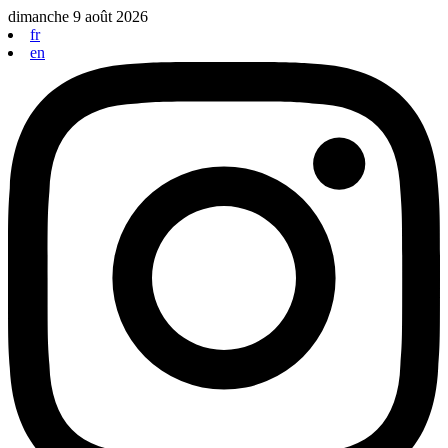
Aller
dimanche 9 août 2026
au
fr
contenu
en