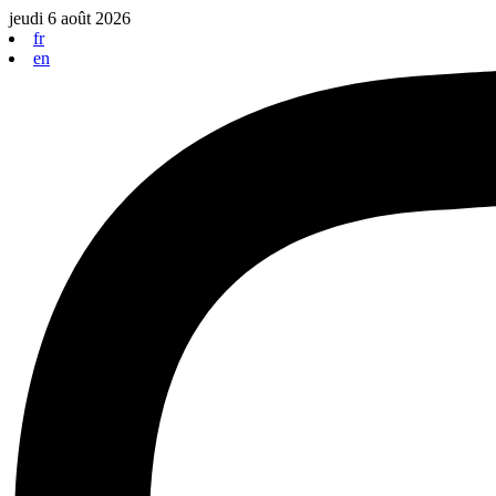
Aller
jeudi 6 août 2026
au
fr
contenu
en