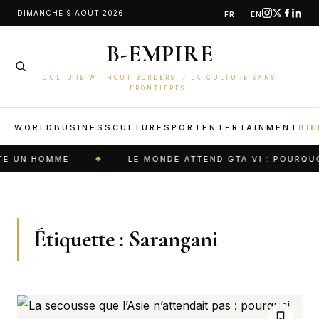
Aller
DIMANCHE 9 AOÛT 2026
FR
EN
au
B-EMPIRE
contenu
CULTURE WITHOUT BORDERS. / LA CULTURE SANS
FRONTIÈRES.
WORLD
BUSINESS
CULTURE
SPORT
ENTERTAINMENT
BIL
E UN HOMME
LE MONDE ATTEND GTA VI : POURQUO
Étiquette :
Sarangani