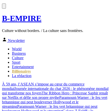
B-EMPIRE
Culture without borders. / La culture sans frontières.
Newsletter
World
Business
Culture
Sport
Entertainment
Billionaires
La rédaction
À 59 ans, l’ASEAN s’impose au cœur du commerce
mondial
Journée internationale du chat 2026 : le phénomène mondial
qui transforme nos foyers
The Ribbon Hero : Princesse Saphir renaît
sur Netflix et défie son propre mythe
Paramount-Warner : le feu vert
britannique qui peut bouleverser Hollywood et le
streaming
Paramount-Warner : le feu vert britannique qui peut
bouleverser Hollywood et le streaming
Galaxy Z Fold8 : le