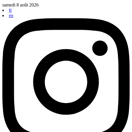
Aller
samedi 8 août 2026
au
fr
contenu
en