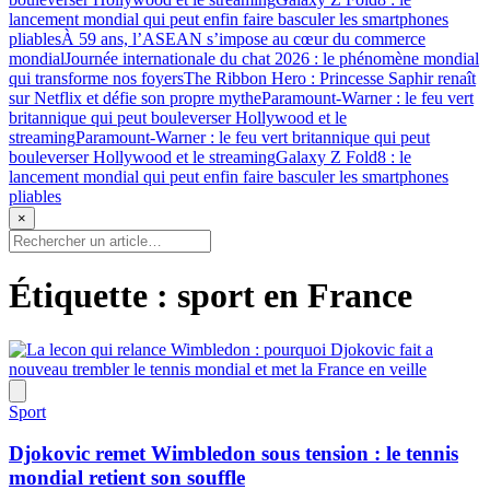
lancement mondial qui peut enfin faire basculer les smartphones
pliables
À 59 ans, l’ASEAN s’impose au cœur du commerce
mondial
Journée internationale du chat 2026 : le phénomène mondial
qui transforme nos foyers
The Ribbon Hero : Princesse Saphir renaît
sur Netflix et défie son propre mythe
Paramount-Warner : le feu vert
britannique qui peut bouleverser Hollywood et le
streaming
Paramount-Warner : le feu vert britannique qui peut
bouleverser Hollywood et le streaming
Galaxy Z Fold8 : le
lancement mondial qui peut enfin faire basculer les smartphones
pliables
×
Étiquette :
sport en France
Sport
Djokovic remet Wimbledon sous tension : le tennis
mondial retient son souffle