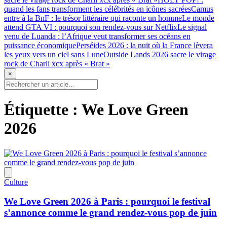
quand les fans transforment les célébrités en icônes sacrées
Camus
entre à la BnF : le trésor littéraire qui raconte un homme
Le monde
attend GTA VI : pourquoi son rendez-vous sur Netflix
Le signal
venu de Luanda : l’Afrique veut transformer ses océans en
puissance économique
Perséides 2026 : la nuit où la France lèvera
les yeux vers un ciel sans Lune
Outside Lands 2026 sacre le virage
rock de Charli xcx après « Brat »
×
Étiquette :
We Love Green
2026
Culture
We Love Green 2026 à Paris : pourquoi le festival
s’annonce comme le grand rendez-vous pop de juin