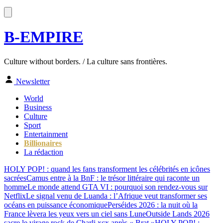
B-EMPIRE
Culture without borders. / La culture sans frontières.
Newsletter
World
Business
Culture
Sport
Entertainment
Billionaires
La rédaction
HOLY POP! : quand les fans transforment les célébrités en icônes
sacrées
Camus entre à la BnF : le trésor littéraire qui raconte un
homme
Le monde attend GTA VI : pourquoi son rendez-vous sur
Netflix
Le signal venu de Luanda : l’Afrique veut transformer ses
océans en puissance économique
Perséides 2026 : la nuit où la
France lèvera les yeux vers un ciel sans Lune
Outside Lands 2026
sacre le virage rock de Charli xcx après « Brat »
HOLY POP! :