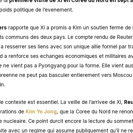
de la
premiere visite de Xi en Coree du Nord en sept 
 poids politique de l’evenement.
ers
rapporte que Xi a promis a Kim un soutien ferme de 
ets communs des deux pays. Le compte rendu de Reuters
a resserrer ses liens avec son unique allie formel par t
d a renforce ses echanges economiques et militaires ave
e ne vient pas a Pyongyang pour la forme. Elle vient aus
coreenne ne peut pas basculer entierement vers Moscou
in.
 contexte est essentiel. La veille de l’arrivee de Xi,
Reu
arations de
Kim Yo Jong
, que la Coree du Nord ne renon
e nucleaire. Ce point durcit encore la lecture du sommet
mite avec un regime qui assume publiquement qu’il ne r