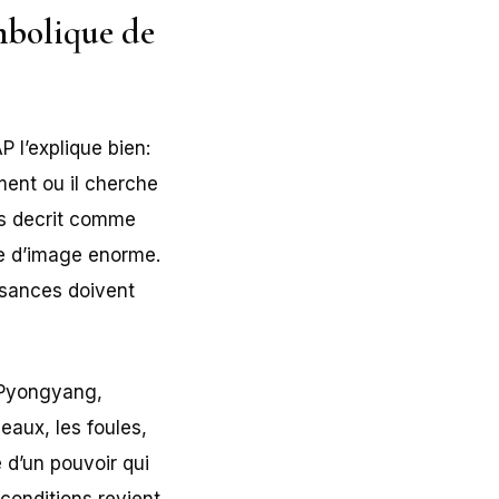
ymbolique de
 l’explique bien:
ment ou il cherche
ps decrit comme
re d’image enorme.
ssances doivent
 Pyongyang,
eaux, les foules,
 d’un pouvoir qui
 conditions revient