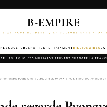
B-EMPIRE
RE WITHOUT BORDERS. / LA CULTURE SANS FRONT
INESS
CULTURE
SPORT
ENTERTAINMENT
BILLIONAIRES
LA
URQUOI 210 MILLIARDS PEUVENT CHANGER LA FRANCE
onde regarde Pyongyang : pourquoi la visite de Xi chez Kim peut tout changer en
de regarde Pyongya