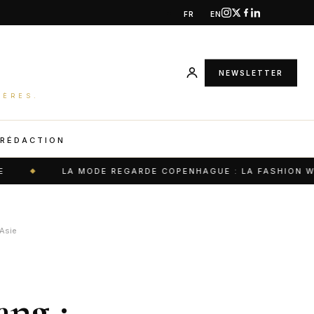
FR
EN
NEWSLETTER
IÈRES.
 RÉDACTION
LA MODE REGARDE COPENHAGUE : LA FASHION WEEK QUI
 Asie
ng :