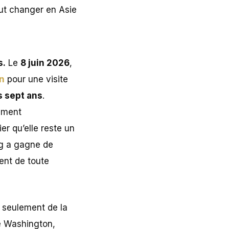
s.
Le
8 juin 2026
,
n
pour une visite
 sept ans
.
sement
er qu’elle reste un
g a gagne de
ent de toute
s seulement de la
re Washington,