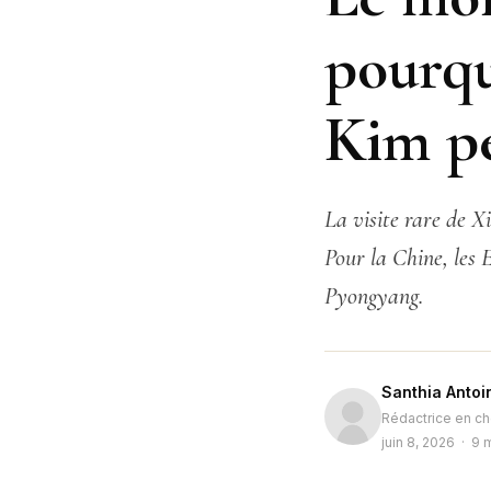
pourqu
Kim pe
La visite rare de X
Pour la Chine, les 
Pyongyang.
Santhia Antoi
Rédactrice en ch
juin 8, 2026 · 9 