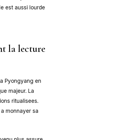
le est aussi lourde
t la lecture
nt a Pyongyang en
que majeur. La
ons ritualisees.
e a monnayer sa
evenu plus assure.