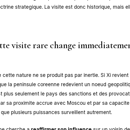
octrine strategique. La visite est donc historique, mais el
tte visite rare change immediatemen
e cette nature ne se produit pas par inertie. Si Xi revie
que la peninsule coreenne redevient un noeud geopoliti
t plus seulement le pays des sanctions et des provocati
par sa proximite accrue avec Moscou et par sa capacit
r que plusieurs puissances surveillent autrement.
ine cherche a
reaffirmer son influence
sur un voisin d