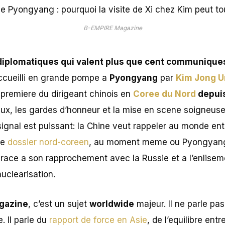
B-EMPIRE Magazine
 diplomatiques qui valent plus que cent communique
ccueilli en grande pompe a
Pyongyang
par
Kim Jong U
a premiere du dirigeant chinois en
Coree du Nord
depuis
aux, les gardes d’honneur et la mise en scene soigneu
ignal est puissant: la Chine veut rappeler au monde enti
le
dossier nord-coreen
, au moment meme ou Pyongyan
race a son rapprochement avec la Russie et a l’enlisem
uclearisation.
gazine
, c’est un sujet
worldwide
majeur. Il ne parle pa
. Il parle du
rapport de force en Asie
, de l’equilibre ent