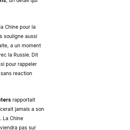
ans
, un detail qui
la Chine pour la
 souligne aussi
raite, a un moment
c la Russie. Dit
si pour rappeler
 sans reaction
ters
rapportait
cerait jamais a son
. La Chine
eviendra pas sur