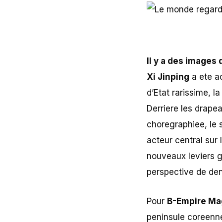
Il y a des images
Xi Jinping
a ete a
d’Etat rarissime, l
Derriere les drape
choregraphiee, le s
acteur central sur 
nouveaux leviers g
perspective de den
Pour
B-Empire Ma
peninsule coreenne