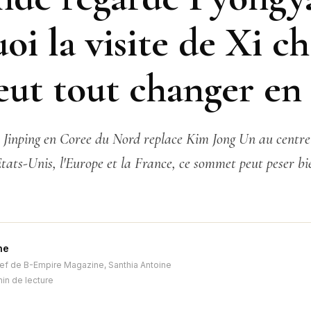
oi la visite de Xi c
ut tout changer en
i Jinping en Coree du Nord replace Kim Jong Un au centre 
Etats-Unis, l'Europe et la France, ce sommet peut peser b
ne
ef de B-Empire Magazine, Santhia Antoine
min de lecture