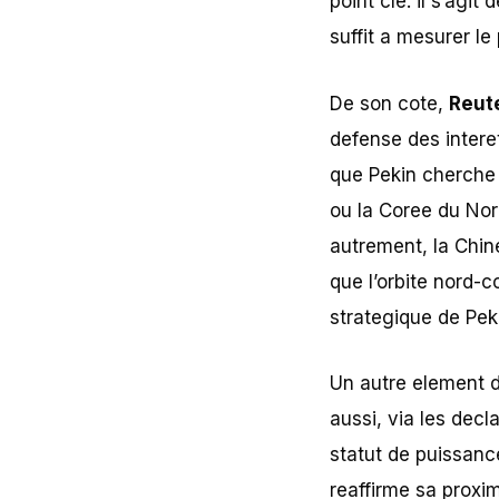
point cle: il s’agit 
suffit a mesurer le
De son cote,
Reut
defense des inter
que Pekin cherche 
ou la Coree du Nor
autrement, la Chin
que l’orbite nord-
strategique de Pek
Un autre element de
aussi, via les decl
statut de puissanc
reaffirme sa proxi