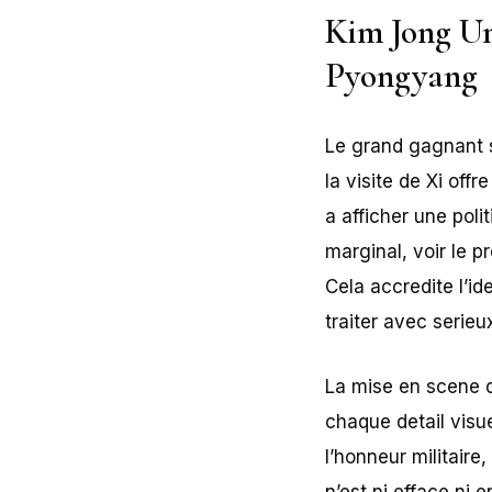
Kim Jong Un 
Pyongyang
Le grand gagnant s
la visite de Xi of
a afficher une pol
marginal, voir le 
Cela accredite l’i
traiter avec serie
La mise en scene 
chaque detail visu
l’honneur militaire
n’est ni efface ni 