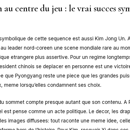
au centre du jeu : le vrai succes s
ymbolique de cette sequence est aussi Kim Jong Un. AP
fre au leader nord-coreen une scene mondiale rare au mo
itique etrangere plus assertive. Pour un regime longtem
president chinois se deplacer en personne est une victoi
dee que Pyongyang reste une piece que les grandes pui
ux, meme lorsqu’elles condamnent ses choix.
du sommet compte presque autant que son contenu. A
el est pense comme un acte politique. Le decor, les drap
, les images diffusees: tout raconte une meme idee, celle
enferme hors de l’histoire. Pour Kim, recevoir Xi dans ces