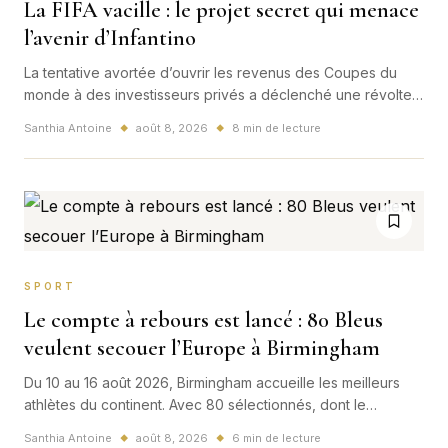
La FIFA vacille : le projet secret qui menace
l’avenir d’Infantino
La tentative avortée d’ouvrir les revenus des Coupes du
monde à des investisseurs privés a déclenché une révolte
au sommet du football. Pressions politiques, divisions
Santhia Antoine
août 8, 2026
8 min de lecture
◆
◆
internes et avenir de Gianni Infantino : la FIFA entre dans une
zone de turbulences.
SPORT
Le compte à rebours est lancé : 80 Bleus
veulent secouer l’Europe à Birmingham
Du 10 au 16 août 2026, Birmingham accueille les meilleurs
athlètes du continent. Avec 80 sélectionnés, dont le
champion du monde Jimmy Gressier, la France arrive avec
Santhia Antoine
août 8, 2026
6 min de lecture
◆
◆