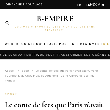
Aller
DIMANCHE 9 AOÛT 2026
FR
EN
au
B-EMPIRE
contenu
CULTURE WITHOUT BORDERS. / LA CULTURE SANS
FRONTIÈRES.
WORLD
BUSINESS
CULTURE
SPORT
ENTERTAINMENT
BIL
NDA : L’AFRIQUE VEUT TRANSFORMER SES OCÉANS EN PUIS
Accueil
›
Sport
›
Le conte de fees que Paris n’avait pas vu venir :
pourquoi Maja Chwalinska secoue deja Roland-Garros et le tennis
mondial
SPORT
Le conte de fees que Paris n’avait