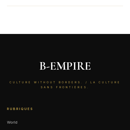
une équipe massive et un objectif clair : transformer l’élan
européen en signal fort vers Los Angeles 2028.
B-EMPIRE
CULTURE WITHOUT BORDERS. / LA CULTURE
SANS FRONTIÈRES.
RUBRIQUES
World