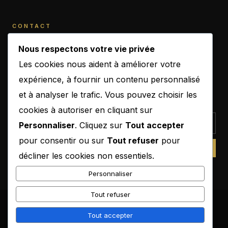
CONTACT
contact@b-empiremagazine.com
Nous respectons votre vie privée
Les cookies nous aident à améliorer votre
expérience, à fournir un contenu personnalisé
et à analyser le trafic. Vous pouvez choisir les
NEWSLETTER
cookies à autoriser en cliquant sur
Personnaliser
. Cliquez sur
Tout accepter
pour consentir ou sur
Tout refuser
pour
SUBSCRIBE
décliner les cookies non essentiels.
Personnaliser
Tout refuser
© 2026 B-Empire Magazine. Tous droits réservés.
Tout accepter
Mentions légales
CGU
Confidentialité
Cookies