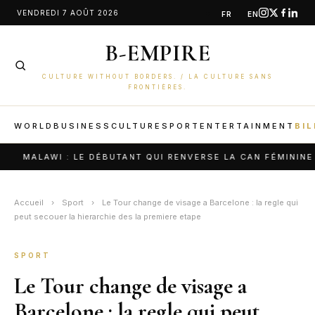
Aller
VENDREDI 7 AOÛT 2026
FR
EN
au
B-EMPIRE
contenu
CULTURE WITHOUT BORDERS. / LA CULTURE SANS
FRONTIÈRES.
WORLD
BUSINESS
CULTURE
SPORT
ENTERTAINMENT
BIL
I : LE DÉBUTANT QUI RENVERSE LA CAN FÉMININE ET SE RA
Accueil
›
Sport
›
Le Tour change de visage a Barcelone : la regle qui
peut secouer la hierarchie des la premiere etape
SPORT
Le Tour change de visage a
Barcelone : la regle qui peut