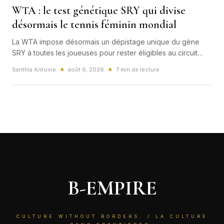
WTA : le test génétique SRY qui divise
désormais le tennis féminin mondial
La WTA impose désormais un dépistage unique du gène
SRY à toutes les joueuses pour rester éligibles au circuit
féminin. Présentée comme une garantie d’équité, cette
Santhia Antoine
août 6, 2026
7 min de lecture
◆
◆
règle mondiale ouvre aussi une bataille scientifique,
juridique et éthique qui touche directement la France.
B-EMPIRE
CULTURE WITHOUT BORDERS. / LA CULTURE