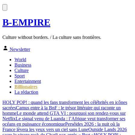
B-EMPIRE
Culture without borders. / La culture sans frontières.
Newsletter
World
Business
Culture
Sport
Entertainment
Billionaires
La rédaction
HOLY POP! : quand les fans transforment les célébrités en icônes
sacrées
Camus entre à la BnF : le trésor littéraire qui raconte un
homme
Le monde attend GTA VI : pourquoi son rendez-vous sur
Netflix
Le signal venu de Luanda : l’Afrique veut transformer ses
océans en puissance économique
Perséides 2026 : la nuit où la
France lèvera les yeux vers un ciel sans Lune
Outside Lands 2026
sacre le virage rock de Charli xcx après « Brat »
HOLY POP! :