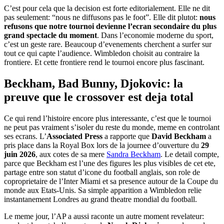
C’est pour cela que la decision est forte editorialement. Elle ne dit
pas seulement: “nous ne diffusons pas le foot”. Elle dit plutot:
nous
refusons que notre tournoi devienne l’ecran secondaire du plus
grand spectacle du moment
. Dans l’economie moderne du sport,
c’est un geste rare. Beaucoup d’evenements cherchent a surfer sur
tout ce qui capte l’audience. Wimbledon choisit au contraire la
frontiere. Et cette frontiere rend le tournoi encore plus fascinant.
Beckham, Bad Bunny, Djokovic: la
preuve que le crossover est deja total
Ce qui rend l’histoire encore plus interessante, c’est que le tournoi
ne peut pas vraiment s’isoler du reste du monde, meme en controlant
ses ecrans. L’
Associated Press
a rapporte que
David Beckham
a
pris place dans la Royal Box lors de la journee d’ouverture du
29
juin 2026
, aux cotes de sa mere
Sandra Beckham
. Le detail compte,
parce que Beckham est l’une des figures les plus visibles de cet ete,
partage entre son statut d’icone du football anglais, son role de
coproprietaire de l’Inter Miami et sa presence autour de la Coupe du
monde aux Etats-Unis. Sa simple apparition a Wimbledon relie
instantanement Londres au grand theatre mondial du football.
Le meme jour, l’AP a aussi raconte un autre moment revelateur: