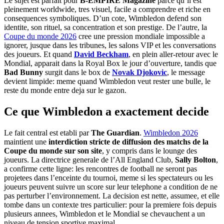
Le sujet est parfait pour
B-EMPIRE Magazine
parce qu’il est
pleinement worldwide, tres visuel, facile a comprendre et riche en
consequences symboliques. D’un cote, Wimbledon defend son
identite, son rituel, sa concentration et son prestige. De l’autre, la
Coupe du monde 2026
cree une pression mondiale impossible a
ignorer, jusque dans les tribunes, les salons VIP et les conversations
des joueurs. Et quand
David Beckham
, en plein aller-retour avec le
Mondial, apparait dans la Royal Box le jour d’ouverture, tandis que
Bad Bunny
surgit dans le box de
Novak Djokovic
, le message
devient limpide: meme quand Wimbledon veut rester une bulle, le
reste du monde entre deja sur le gazon.
Ce que Wimbledon a exactement decide
Le fait central est etabli par
The Guardian
.
Wimbledon 2026
maintient une
interdiction stricte de diffusion des matchs de la
Coupe du monde sur son site
, y compris dans le lounge des
joueurs. La directrice generale de l’All England Club,
Sally Bolton
,
a confirme cette ligne: les rencontres de football ne seront pas
projetees dans l’enceinte du tournoi, meme si les spectateurs ou les
joueurs peuvent suivre un score sur leur telephone a condition de ne
pas perturber l’environnement. La decision est nette, assumee, et elle
tombe dans un contexte tres particulier: pour la premiere fois depuis
plusieurs annees, Wimbledon et le Mondial se chevauchent a un
niveau de tension sportive maximal.