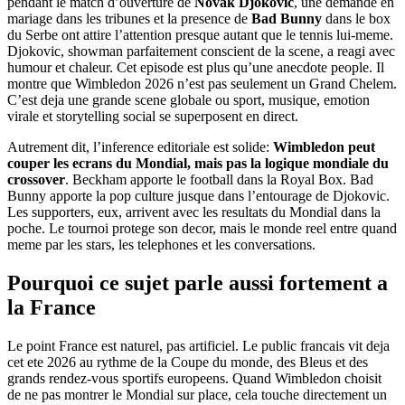
pendant le match d’ouverture de
Novak Djokovic
, une demande en
mariage dans les tribunes et la presence de
Bad Bunny
dans le box
du Serbe ont attire l’attention presque autant que le tennis lui-meme.
Djokovic, showman parfaitement conscient de la scene, a reagi avec
humour et chaleur. Cet episode est plus qu’une anecdote people. Il
montre que Wimbledon 2026 n’est pas seulement un Grand Chelem.
C’est deja une grande scene globale ou sport, musique, emotion
virale et storytelling social se superposent en direct.
Autrement dit, l’inference editoriale est solide:
Wimbledon peut
couper les ecrans du Mondial, mais pas la logique mondiale du
crossover
. Beckham apporte le football dans la Royal Box. Bad
Bunny apporte la pop culture jusque dans l’entourage de Djokovic.
Les supporters, eux, arrivent avec les resultats du Mondial dans la
poche. Le tournoi protege son decor, mais le monde reel entre quand
meme par les stars, les telephones et les conversations.
Pourquoi ce sujet parle aussi fortement a
la France
Le point France est naturel, pas artificiel. Le public francais vit deja
cet ete 2026 au rythme de la Coupe du monde, des Bleus et des
grands rendez-vous sportifs europeens. Quand Wimbledon choisit
de ne pas montrer le Mondial sur place, cela touche directement un