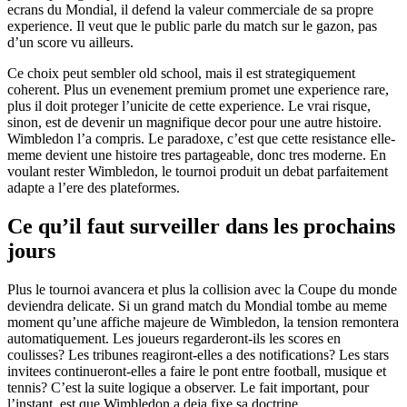
ecrans du Mondial, il defend la valeur commerciale de sa propre
experience. Il veut que le public parle du match sur le gazon, pas
d’un score vu ailleurs.
Ce choix peut sembler old school, mais il est strategiquement
coherent. Plus un evenement premium promet une experience rare,
plus il doit proteger l’unicite de cette experience. Le vrai risque,
sinon, est de devenir un magnifique decor pour une autre histoire.
Wimbledon l’a compris. Le paradoxe, c’est que cette resistance elle-
meme devient une histoire tres partageable, donc tres moderne. En
voulant rester Wimbledon, le tournoi produit un debat parfaitement
adapte a l’ere des plateformes.
Ce qu’il faut surveiller dans les prochains
jours
Plus le tournoi avancera et plus la collision avec la Coupe du monde
deviendra delicate. Si un grand match du Mondial tombe au meme
moment qu’une affiche majeure de Wimbledon, la tension remontera
automatiquement. Les joueurs regarderont-ils les scores en
coulisses? Les tribunes reagiront-elles a des notifications? Les stars
invitees continueront-elles a faire le pont entre football, musique et
tennis? C’est la suite logique a observer. Le fait important, pour
l’instant, est que Wimbledon a deja fixe sa doctrine.