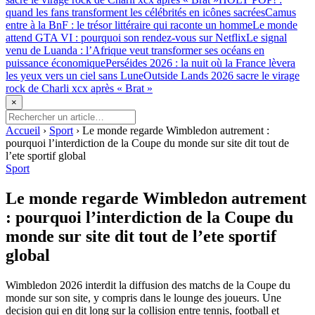
quand les fans transforment les célébrités en icônes sacrées
Camus
entre à la BnF : le trésor littéraire qui raconte un homme
Le monde
attend GTA VI : pourquoi son rendez-vous sur Netflix
Le signal
venu de Luanda : l’Afrique veut transformer ses océans en
puissance économique
Perséides 2026 : la nuit où la France lèvera
les yeux vers un ciel sans Lune
Outside Lands 2026 sacre le virage
rock de Charli xcx après « Brat »
×
Accueil
›
Sport
›
Le monde regarde Wimbledon autrement :
pourquoi l’interdiction de la Coupe du monde sur site dit tout de
l’ete sportif global
Sport
Le monde regarde Wimbledon autrement
: pourquoi l’interdiction de la Coupe du
monde sur site dit tout de l’ete sportif
global
Wimbledon 2026 interdit la diffusion des matchs de la Coupe du
monde sur son site, y compris dans le lounge des joueurs. Une
decision qui en dit long sur la collision entre tennis, football et