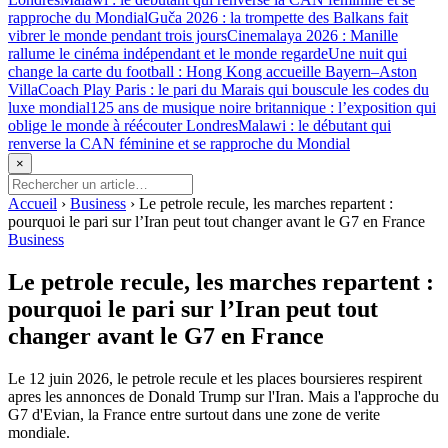
rapproche du Mondial
Guča 2026 : la trompette des Balkans fait
vibrer le monde pendant trois jours
Cinemalaya 2026 : Manille
rallume le cinéma indépendant et le monde regarde
Une nuit qui
change la carte du football : Hong Kong accueille Bayern–Aston
Villa
Coach Play Paris : le pari du Marais qui bouscule les codes du
luxe mondial
125 ans de musique noire britannique : l’exposition qui
oblige le monde à réécouter Londres
Malawi : le débutant qui
renverse la CAN féminine et se rapproche du Mondial
×
Accueil
›
Business
›
Le petrole recule, les marches repartent :
pourquoi le pari sur l’Iran peut tout changer avant le G7 en France
Business
Le petrole recule, les marches repartent :
pourquoi le pari sur l’Iran peut tout
changer avant le G7 en France
Le 12 juin 2026, le petrole recule et les places boursieres respirent
apres les annonces de Donald Trump sur l'Iran. Mais a l'approche du
G7 d'Evian, la France entre surtout dans une zone de verite
mondiale.