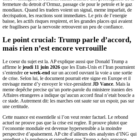
fermeture du detroit d’Ormuz, passage cle pour le petrole et le gaz
mondiaux. Quand les traders voient un signal, meme imparfait, de
decrispation, les reactions sont immediates. Le prix de l’energie
baisse, les actifs risques respirent, et les grandes places qui avaient
ete fragilisees par la nervosite retrouvent un peu de confiance.
Le point crucial: Trump parle d’accord,
mais rien n’est encore verrouille
Le coeur du sujet est la. AP explique aussi que Donald Trump a
affirme le
jeudi 11 juin 2026
que les Etats-Unis et l’Iran pourraient
s’entendre
ce week-end
sur un accord ouvrant la voie a une sortie
de crise. Selon lui, le document pourrait etre signe en Europe et il
envisage meme d’y envoyer le vice-president
JD Vance
. Mais la
meme depêche precise qu’un porte-parole du ministere iranien des
Affaires etrangeres a indique qu’aucun accord final n’etait boucle a
ce stade. Autrement dit: les marches ont saute sur un espoir, pas sur
une certitude.
Cette nuance est essentielle si l’on veut rester factuel. Le rebond
actuel ne prouve pas que la crise est reglee. Il prouve plutot que
l’economie mondiale est devenue hypersensible a la moindre
perspective d’apaisement. AP cite d’ailleurs des analystes d’ING qui
appellent a la prudence et rappellent que Trump a deja annonce