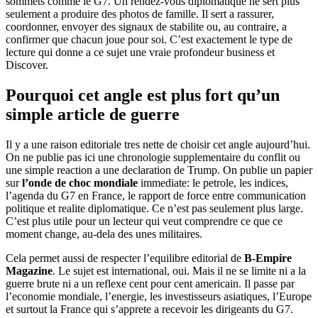
sommets comme le G7. Un rendez-vous diplomatique ne sert plus
seulement a produire des photos de famille. Il sert a rassurer,
coordonner, envoyer des signaux de stabilite ou, au contraire, a
confirmer que chacun joue pour soi. C’est exactement le type de
lecture qui donne a ce sujet une vraie profondeur business et
Discover.
Pourquoi cet angle est plus fort qu’un
simple article de guerre
Il y a une raison editoriale tres nette de choisir cet angle aujourd’hui.
On ne publie pas ici une chronologie supplementaire du conflit ou
une simple reaction a une declaration de Trump. On publie un papier
sur
l’onde de choc mondiale
immediate: le petrole, les indices,
l’agenda du G7 en France, le rapport de force entre communication
politique et realite diplomatique. Ce n’est pas seulement plus large.
C’est plus utile pour un lecteur qui veut comprendre ce que ce
moment change, au-dela des unes militaires.
Cela permet aussi de respecter l’equilibre editorial de
B-Empire
Magazine
. Le sujet est international, oui. Mais il ne se limite ni a la
guerre brute ni a un reflexe cent pour cent americain. Il passe par
l’economie mondiale, l’energie, les investisseurs asiatiques, l’Europe
et surtout la France qui s’apprete a recevoir les dirigeants du G7.