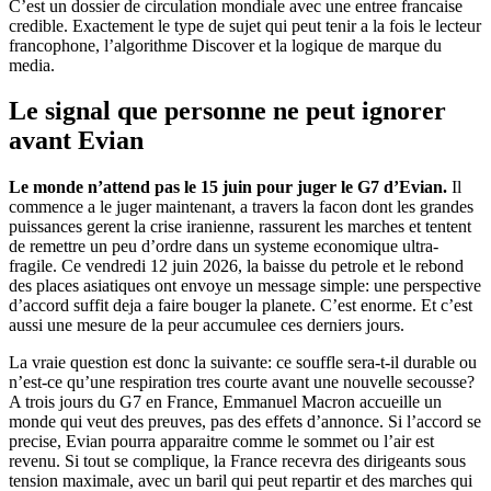
C’est un dossier de circulation mondiale avec une entree francaise
credible. Exactement le type de sujet qui peut tenir a la fois le lecteur
francophone, l’algorithme Discover et la logique de marque du
media.
Le signal que personne ne peut ignorer
avant Evian
Le monde n’attend pas le 15 juin pour juger le G7 d’Evian.
Il
commence a le juger maintenant, a travers la facon dont les grandes
puissances gerent la crise iranienne, rassurent les marches et tentent
de remettre un peu d’ordre dans un systeme economique ultra-
fragile. Ce vendredi 12 juin 2026, la baisse du petrole et le rebond
des places asiatiques ont envoye un message simple: une perspective
d’accord suffit deja a faire bouger la planete. C’est enorme. Et c’est
aussi une mesure de la peur accumulee ces derniers jours.
La vraie question est donc la suivante: ce souffle sera-t-il durable ou
n’est-ce qu’une respiration tres courte avant une nouvelle secousse?
A trois jours du G7 en France, Emmanuel Macron accueille un
monde qui veut des preuves, pas des effets d’annonce. Si l’accord se
precise, Evian pourra apparaitre comme le sommet ou l’air est
revenu. Si tout se complique, la France recevra des dirigeants sous
tension maximale, avec un baril qui peut repartir et des marches qui