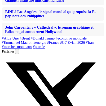
change l’industrie musicale mondiale
BINI à Los Angeles : le signal mondial qui propulse la P-
pop hors des Philippines
John Carpenter : « Cathedral », le roman graphique et
l’album qui contournent Hollywood
#A La Une
#Brent
#Donald Trump
#economie mondiale
#Emmanuel Macron
#energie
#France
#G7 Evian 2026
#Iran
#marches mondiaux
#petrole
Partager