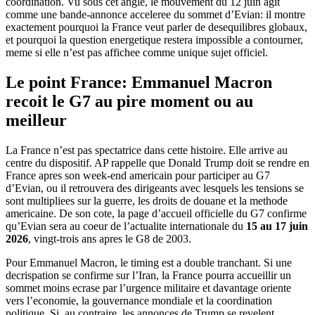
coordination. Vu sous cet angle, le mouvement du 12 juin agit
comme une bande-annonce acceleree du sommet d’Evian: il montre
exactement pourquoi la France veut parler de desequilibres globaux,
et pourquoi la question energetique restera impossible a contourner,
meme si elle n’est pas affichee comme unique sujet officiel.
Le point France: Emmanuel Macron
recoit le G7 au pire moment ou au
meilleur
La France n’est pas spectatrice dans cette histoire. Elle arrive au
centre du dispositif. AP rappelle que Donald Trump doit se rendre en
France apres son week-end americain pour participer au G7
d’Evian, ou il retrouvera des dirigeants avec lesquels les tensions se
sont multipliees sur la guerre, les droits de douane et la methode
americaine. De son cote, la page d’accueil officielle du G7 confirme
qu’Evian sera au coeur de l’actualite internationale du
15 au 17 juin
2026
, vingt-trois ans apres le G8 de 2003.
Pour Emmanuel Macron, le timing est a double tranchant. Si une
decrispation se confirme sur l’Iran, la France pourra accueillir un
sommet moins ecrase par l’urgence militaire et davantage oriente
vers l’economie, la gouvernance mondiale et la coordination
politique. Si, au contraire, les annonces de Trump se revelent