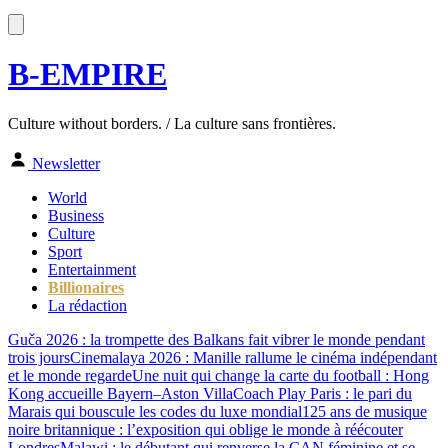
B-EMPIRE
Culture without borders. / La culture sans frontières.
Newsletter
World
Business
Culture
Sport
Entertainment
Billionaires
La rédaction
Guča 2026 : la trompette des Balkans fait vibrer le monde pendant
trois jours
Cinemalaya 2026 : Manille rallume le cinéma indépendant
et le monde regarde
Une nuit qui change la carte du football : Hong
Kong accueille Bayern–Aston Villa
Coach Play Paris : le pari du
Marais qui bouscule les codes du luxe mondial
125 ans de musique
noire britannique : l’exposition qui oblige le monde à réécouter
Londres
Malawi : le débutant qui renverse la CAN féminine et se