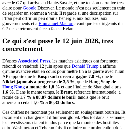
avec le G7 qui arrive en Haute-Savoie, et une tension narrative tres
claire pour
Google
Discover. Le monde n’est pas seulement en train
de regarder un sommet a venir. Il regarde si une decrispation sur
l’Iran peut offrir un peu d’air a l’energie, aux bourses, aux
gouvernements et a
Emmanuel Macron
avant que les dirigeants du
G7 ne se retrouvent face a face a Evian.
Ce qui s’est passe le 12 juin 2026, tres
concretement
D’apres
Associated Press
, les marches asiatiques ont fortement
rebondi ce vendredi 12 juin apres que
Donald Trump
a affirme
qu’une avancee etait en cours pour mettre fin a la guerre avec l’Iran.
AP rapporte que le
Kospi sud-coreen a gagne 7,8 %
, que le
Nikkei japonais a progresse de 3,5 %
, que le
Hang Seng de
Hong Kong
a monte de 1,8 %
et que l’indice de Shanghai a pris
1,6 %
. Dans le meme temps, le
Brent
, reference internationale, a
recule de
1,7 % a 88,87 dollars le baril
, tandis que le brut
americain cedait
1,6 % a 86,33 dollars
.
Ces chiffres ne racontent pas seulement un soulagement boursier. Ils
racontent un changement d’humeur global. Plus tot dans la semaine,
les investisseurs etaient tendus parce que la montee des hostilites
entre Washington et Teheran faisait craindre une prolongation de la